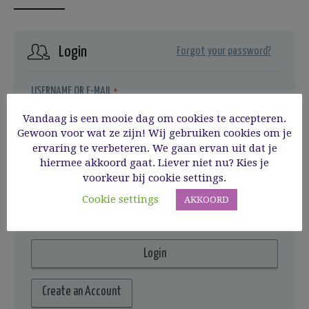
Login
Forgot your password?
USERNAME OR E-MAIL
*
Vandaag is een mooie dag om cookies te accepteren.
Gewoon voor wat ze zijn! Wij gebruiken cookies om je
ervaring te verbeteren. We gaan ervan uit dat je
PASSWORD
*
hiermee akkoord gaat. Liever niet nu? Kies je
voorkeur bij cookie settings.
REMEMBER ME
Cookie settings
AKKOORD
Create an Account