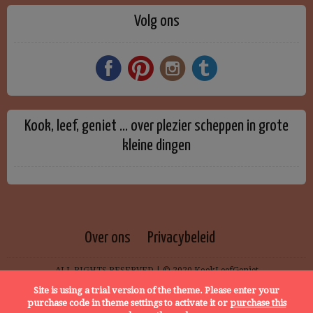
Volg ons
Kook, leef, geniet … over plezier scheppen in grote
kleine dingen
Over ons
Privacybeleid
ALL RIGHTS RESERVED | © 2020 KookLeefGeniet
Site is using a trial version of the theme. Please enter your
purchase code in theme settings to activate it or
purchase this