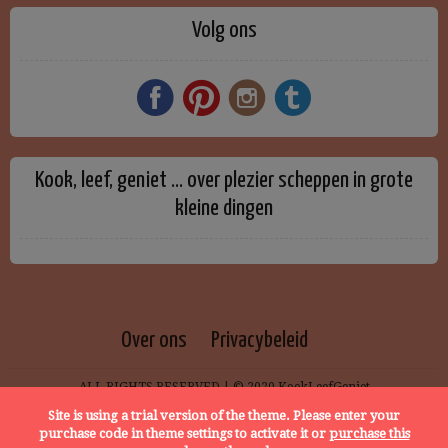
Volg ons
Kook, leef, geniet … over plezier scheppen in grote
kleine dingen
Over ons
Privacybeleid
ALL RIGHTS RESERVED | © 2020 KookLeefGeniet
Site is using a trial version of the theme. Please enter your
purchase code in theme settings to activate it or
purchase this