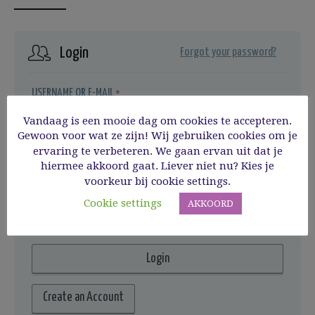
Login
Forgot your password?
USERNAME OR E-MAIL
*
Vandaag is een mooie dag om cookies te accepteren.
Gewoon voor wat ze zijn! Wij gebruiken cookies om je
ervaring te verbeteren. We gaan ervan uit dat je
PASSWORD
*
hiermee akkoord gaat. Liever niet nu? Kies je
voorkeur bij cookie settings.
REMEMBER ME
Cookie settings
AKKOORD
Create an Account