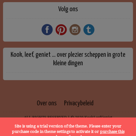
Volg ons
Kook, leef, geniet … over plezier scheppen in grote
kleine dingen
Over ons
Privacybeleid
ALL RIGHTS RESERVED | © 2020 KookLeefGeniet
Site is using a trial version of the theme. Please enter your
purchase code in theme settings to activate it or
purchase this