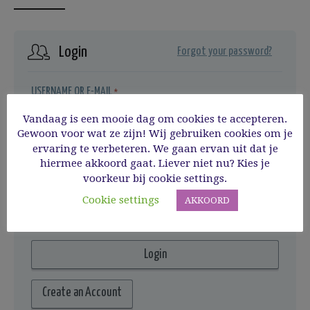
Login
Forgot your password?
USERNAME OR E-MAIL
*
Vandaag is een mooie dag om cookies te accepteren.
Gewoon voor wat ze zijn! Wij gebruiken cookies om je
ervaring te verbeteren. We gaan ervan uit dat je
PASSWORD
*
hiermee akkoord gaat. Liever niet nu? Kies je
voorkeur bij cookie settings.
REMEMBER ME
Cookie settings
AKKOORD
Create an Account