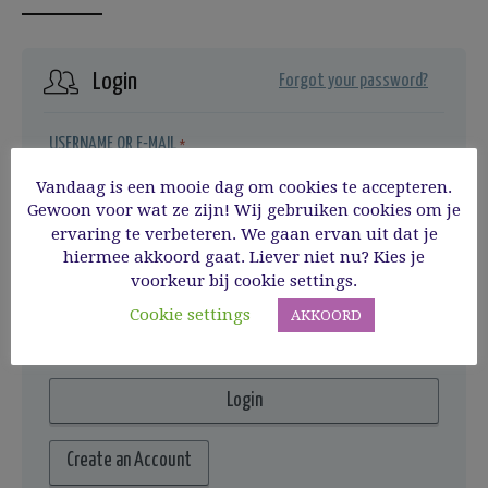
Login
Forgot your password?
USERNAME OR E-MAIL
*
Vandaag is een mooie dag om cookies te accepteren.
Gewoon voor wat ze zijn! Wij gebruiken cookies om je
ervaring te verbeteren. We gaan ervan uit dat je
PASSWORD
*
hiermee akkoord gaat. Liever niet nu? Kies je
voorkeur bij cookie settings.
REMEMBER ME
Cookie settings
AKKOORD
Create an Account