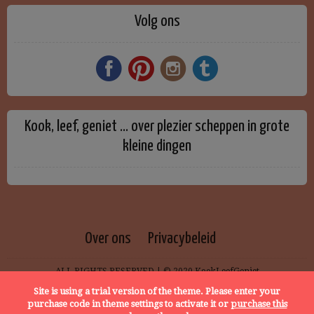
Volg ons
Kook, leef, geniet … over plezier scheppen in grote
kleine dingen
Over ons
Privacybeleid
ALL RIGHTS RESERVED | © 2020 KookLeefGeniet
Site is using a trial version of the theme. Please enter your
purchase code in theme settings to activate it or
purchase this