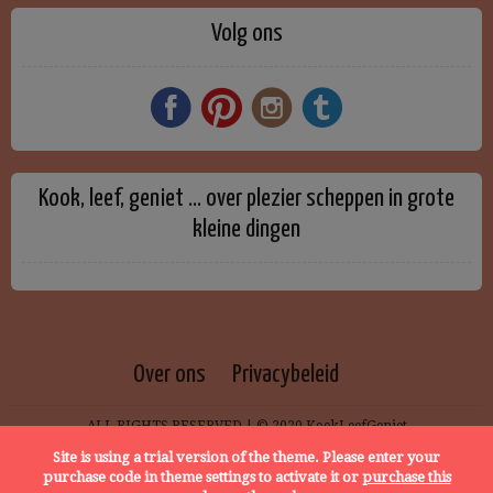
Volg ons
Kook, leef, geniet … over plezier scheppen in grote
kleine dingen
Over ons
Privacybeleid
ALL RIGHTS RESERVED | © 2020 KookLeefGeniet
Site is using a trial version of the theme. Please enter your
purchase code in theme settings to activate it or
purchase this