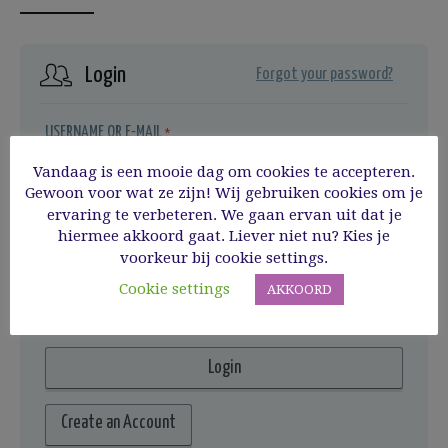
Login
Forgot your password?
USERNAME OR E-MAIL
*
Vandaag is een mooie dag om cookies te accepteren.
Gewoon voor wat ze zijn! Wij gebruiken cookies om je
ervaring te verbeteren. We gaan ervan uit dat je
PASSWORD
*
hiermee akkoord gaat. Liever niet nu? Kies je
voorkeur bij cookie settings.
REMEMBER ME
Cookie settings
AKKOORD
Create an Account