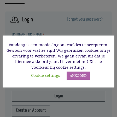
Login
Forgot your password?
USERNAME OR E-MAIL
*
Vandaag is een mooie dag om cookies te accepteren.
Gewoon voor wat ze zijn! Wij gebruiken cookies om je
ervaring te verbeteren. We gaan ervan uit dat je
PASSWORD
*
hiermee akkoord gaat. Liever niet nu? Kies je
voorkeur bij cookie settings.
REMEMBER ME
Cookie settings
AKKOORD
Create an Account