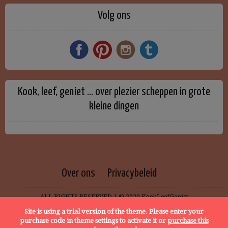
Volg ons
Kook, leef, geniet … over plezier scheppen in grote
kleine dingen
Over ons
Privacybeleid
ALL RIGHTS RESERVED | © 2020 KookLeefGeniet
Site is using a trial version of the theme. Please enter your
purchase code in theme settings to activate it or
purchase this