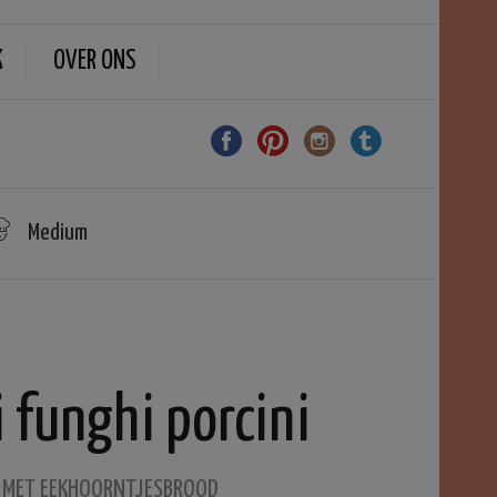
K
OVER ONS
Medium
i funghi porcini
O MET EEKHOORNTJESBROOD