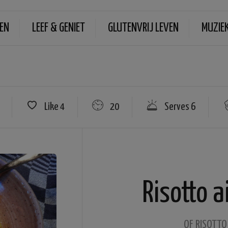
EN
LEEF & GENIET
GLUTENVRIJ LEVEN
MUZIE
Like
4
20
Serves 6
Risotto a
OF RISOTT