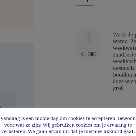
1
Week de p
water. Ze
weekwater
DONE
zandreste
weekvocht
desnoods 
bouillon 
deze warm
grof.
t
a
Vandaag is een mooie dag om cookies te accepteren. Gewoon
voor wat ze zijn! Wij gebruiken cookies om je ervaring te
2
Doe de saf
verbeteren. We gaan ervan uit dat je hiermee akkoord gaat.
kleurstof 