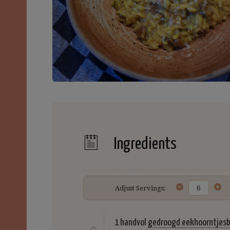
Ingredients
Adjust Servings:
1 handvol
gedroogd eekhoorntjes