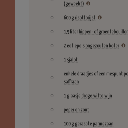
(geweekt)
600 g
risottorijst
1,5 liter
kippen- of groentebouillo
2 eetlepels
ongezouten boter
1
sjalot
enkele draadjes of een mespunt p
saffraan
1 glaasje
droge witte wijn
peper en zout
100 g geraspte
parmezaan