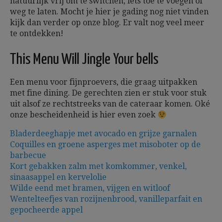
natuurlijk vrij om te switchen, iets toe te voegen of
weg te laten. Mocht je hier je gading nog niet vinden
kijk dan verder op onze blog. Er valt nog veel meer
te ontdekken!
This Menu Will Jingle Your bells
Een menu voor fijnproevers, die graag uitpakken
met fine dining. De gerechten zien er stuk voor stuk
uit alsof ze rechtstreeks van de cateraar komen. Oké
onze bescheidenheid is hier even zoek
Bladerdeeghapje met avocado en grijze garnalen
Coquilles en groene asperges met misoboter op de
barbecue
Kort gebakken zalm met komkommer, venkel,
sinaasappel en kervelolie
Wilde eend met bramen, vijgen en witloof
Wentelteefjes van rozijnenbrood, vanilleparfait en
gepocheerde appel