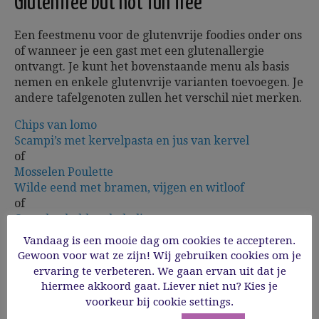
Glutenfree but not fun free
Een feestmenu voor de glutenvrije foodies onder ons
of wanneer je een gast met een glutenallergie
ontvangt. Je kunt het bovenstaande menu als basis
nemen en enkele glutenvrije varianten toevoegen. Je
andere tafelgenoten zullen het verschil niet merken.
Chips van lomo
Scampi’s met kervelpasta en jus van kervel
of
Mosselen Poulette
Wilde eend met bramen, vijgen en witloof
of
Op vel gebakken kabeljauw
Wentelteefjes van rozijnenbrood, vanilleparfait en
Vandaag is een mooie dag om cookies te accepteren.
gepocheerde appel
Gewoon voor wat ze zijn! Wij gebruiken cookies om je
ervaring te verbeteren. We gaan ervan uit dat je
hiermee akkoord gaat. Liever niet nu? Kies je
voorkeur bij cookie settings.