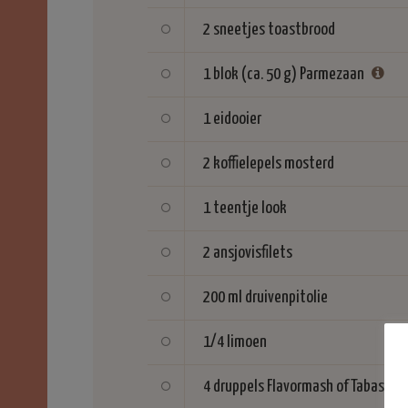
2 sneetjes
toastbrood
1 blok (ca. 50 g)
Parmezaan
1
eidooier
2 koffielepels
mosterd
1 teentje
look
2
ansjovisfilets
200 ml
druivenpitolie
1/4
limoen
4 druppels
Flavormash of Tabasco