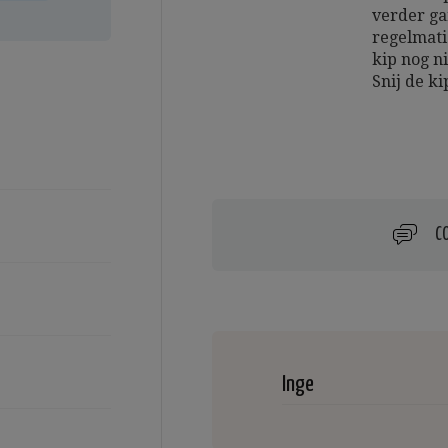
verder gar
regelmati
kip nog ni
Snij de ki
C
Inge