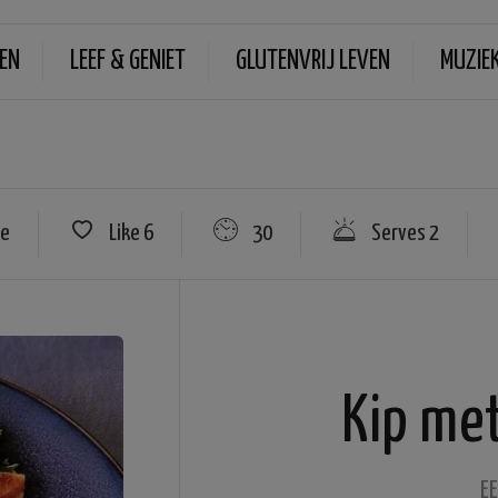
EN
LEEF & GENIET
GLUTENVRIJ LEVEN
MUZIE
re
Like
6
30
Serves 2
Kip met
E