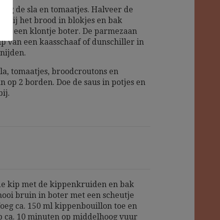
oog de sla en tomaatjes. Halveer de
 Snij het brood in blokjes en bak
 in een klontje boter. De parmezaan
p van een kaasschaaf of dunschiller in
snijden.
sla, tomaatjes, broodcroutons en
 op 2 borden. Doe de saus in potjes en
ij.
de kip met de kippenkruiden en bak
oi bruin in boter met een scheutje
 Voeg ca. 150 ml kippenbouillon toe en
ip ca. 10 minuten op middelhoog vuur