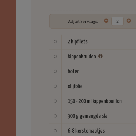
Adjust Servings:
2
kipfilets
kippenkruiden
boter
olijfolie
150 - 200 ml
kippenbouillon
300 g
gemengde sla
6-8
kerstomaatjes