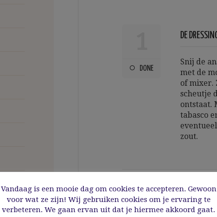
1
DE DRESSIN
Snij de an
DONE
met de mo
of mixer.
scheutje 
ontstaat.
tabasco e
eventueel 
zout.
Vandaag is een mooie dag om cookies te accepteren. Gewoon
2
voor wat ze zijn! Wij gebruiken cookies om je ervaring te
DE SALADE
verbeteren. We gaan ervan uit dat je hiermee akkoord gaat.