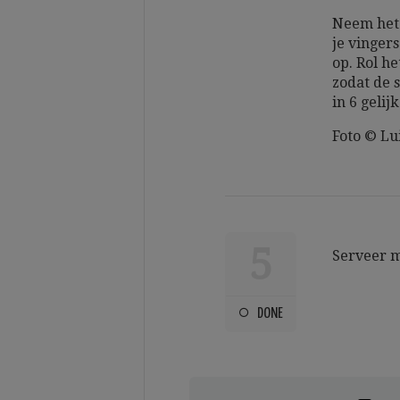
Neem het 
je vingers
op. Rol h
zodat de s
in 6 gelijk
Foto © Lui
5
Serveer m
DONE