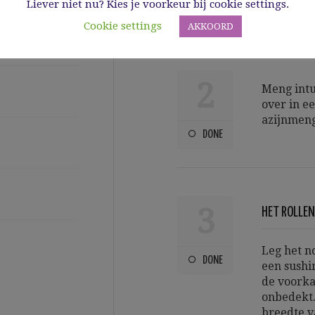
Liever niet nu? Kies je voorkeur bij cookie settings.
Cookie settings
AKKOORD
2
Meng intus
over in e
azijnmeng
DONE
3
HET ROLLEN
Leg het n
DONE
een sushim
de voorka
onbedekt.
breedte v