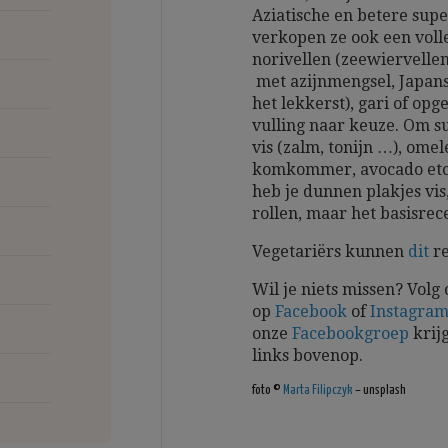
Aziatische en betere sup
verkopen ze ook een volle
norivellen (zeewiervellen
met azijnmengsel, Japans
het lekkerst), gari of op
vulling naar keuze. Om su
vis (zalm, tonijn …), omel
komkommer, avocado etc.
heb je dunnen plakjes vis,
rollen, maar het basisrece
Vegetariërs kunnen
dit
re
Wil je niets missen? Volg
op
Facebook
of
Instagra
onze
Facebookgroep
krijg
links bovenop.
foto ©
Marta Filipczyk
– unsplash