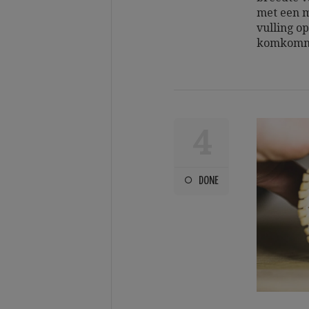
met een m
vulling o
komkomme
4
DONE