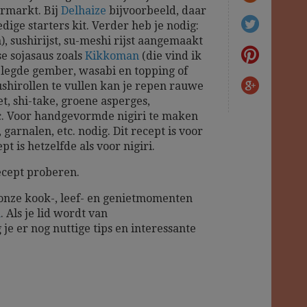
ermarkt. Bij
Delhaize
bijvoorbeeld, daar
dige starters kit. Verder heb je nodig:
), sushirijst, su-meshi rijst aangemaakt
e sojasaus zoals
Kikkoman
(die vind ik
gelegde gember, wasabi en topping of
shirollen te vullen kan je repen rauwe
et, shi-take, groene asperges,
 Voor handgevormde nigiri te maken
 garnalen, etc. nodig. Dit recept is voor
pt is hetzelfde als voor nigiri.
cept proberen.
 onze kook-, leef- en genietmomenten
m
. Als je lid wordt van
 je er nog nuttige tips en interessante