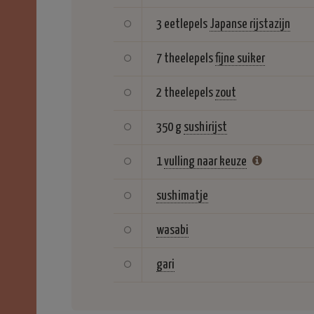
3 eetlepels
Japanse rijstazijn
7 theelepels
fijne suiker
2 theelepels
zout
350 g
sushirijst
1
vulling naar keuze
sushimatje
wasabi
gari