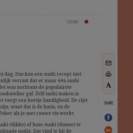
CUISINE:
i dag. Dus kon een sushi recept niet
enlijk verrast dat er maar één sushi
Het was nochtans de populairste
kookatelier gaf. Zelf sushi maken is
et vergt een beetje handigheid. De rijst
SHARE
jn, want dat is de basis, en de
Zeker als je met rauwe vis werkt.
-maki (dikke) of hoso-maki (dunne) te
lmatje nodig. Dat vind je bij de