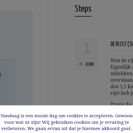
Steps
1
DE RIJST (S
Was de rij
DONE
Eigenlijk 
uitlekken
t
overslaan.
a
doe 1,5 k
rijst heb 
Breng de 
pot. Zet 
Vandaag is een mooie dag om cookies te accepteren. Gewoon
en kook de
voor wat ze zijn! Wij gebruiken cookies om je ervaring te
vocht vol
verbeteren. We gaan ervan uit dat je hiermee akkoord gaat.
vuur en l