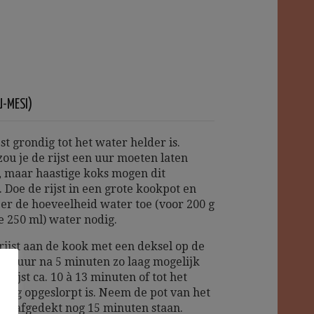
U-MESI)
st grondig tot het water helder is.
zou je de rijst een uur moeten laten
, maar haastige koks mogen dit
 Doe de rijst in een grote kookpot en
eer de hoeveelheid water toe (voor 200 g
je 250 ml) water nodig.
rijst aan de kook met een deksel op de
het vuur na 5 minuten zo laag mogelijk
 rijst ca. 10 à 13 minuten of tot het
ledig opgeslorpt is. Neem de pot van het
aat afgedekt nog 15 minuten staan.