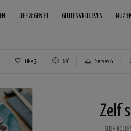
EN
LEEF & GENIET
GLUTENVRIJ LEVEN
MUZIE
Like
3
60’
Serves 6
Zelf 
SUSHIROLLE