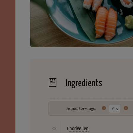
Ingredients
Adjust Servings:
1
norivellen