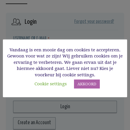
Login
Forgot your password?
USERNAME OR E-MAIL
*
Vandaag is een mooie dag om cookies te accepteren.
Gewoon voor wat ze zijn! Wij gebruiken cookies om je
ervaring te verbeteren. We gaan ervan uit dat je
PASSWORD
*
hiermee akkoord gaat. Liever niet nu? Kies je
voorkeur bij cookie settings.
REMEMBER ME
Cookie settings
AKKOORD
Create an Account