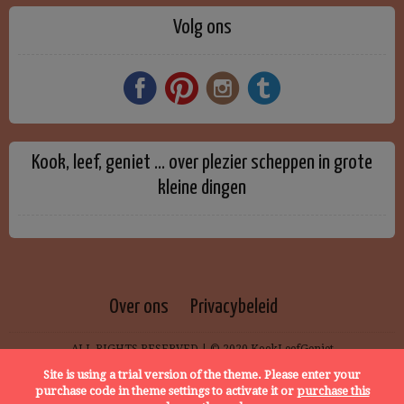
Volg ons
Kook, leef, geniet … over plezier scheppen in grote
kleine dingen
Over ons
Privacybeleid
ALL RIGHTS RESERVED | © 2020 KookLeefGeniet
Site is using a trial version of the theme. Please enter your
purchase code in theme settings to activate it or
purchase this