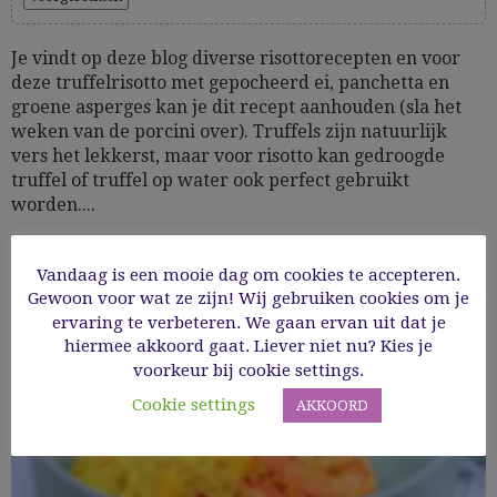
Je vindt op deze blog diverse risottorecepten en voor
deze truffelrisotto met gepocheerd ei, panchetta en
groene asperges kan je dit recept aanhouden (sla het
weken van de porcini over). Truffels zijn natuurlijk
vers het lekkerst, maar voor risotto kan gedroogde
truffel of truffel op water ook perfect gebruikt
worden....
02/08/2021
Vandaag is een mooie dag om cookies te accepteren.
Gewoon voor wat ze zijn! Wij gebruiken cookies om je
ervaring te verbeteren. We gaan ervan uit dat je
Read More
hiermee akkoord gaat. Liever niet nu? Kies je
voorkeur bij cookie settings.
Cookie settings
AKKOORD