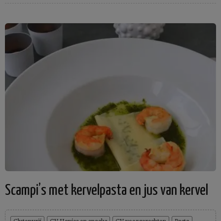
Scampi’s met kervelpasta en jus van kervel