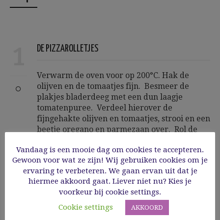
1
DE PIZZAROLLETJES
Verwarm de oven voor op 200°C. Hak de
olijven en de tomaatjes fijn. Besmeer de
plakjes bladerdeeg met een dun laagje
tomatenpuree. Verdeel hierover de
fijngehakte olijven en tomaatjes, strooi en een
beetje oregano en parmezaan over. Rol de
plakjes op en snij ze in reepjes van ongeveer
Vandaag is een mooie dag om cookies te accepteren.
1,5 cm en leg deze op een vel bakpapier en
Gewoon voor wat ze zijn! Wij gebruiken cookies om je
bak ze volgens de gebruiksaanwijzing in een
ervaring te verbeteren. We gaan ervan uit dat je
voorverwarmde oven.
hiermee akkoord gaat. Liever niet nu? Kies je
voorkeur bij cookie settings.
Cookie settings
AKKOORD