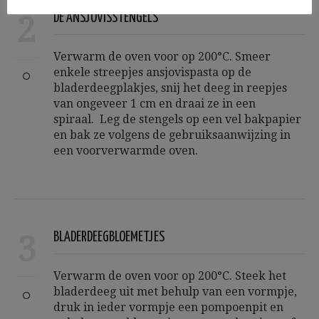
2
DE ANSJOVISSTENGELS
Verwarm de oven voor op 200°C. Smeer
enkele streepjes ansjovispasta op de
bladerdeegplakjes, snij het deeg in reepjes
van ongeveer 1 cm en draai ze in een
spiraal. Leg de stengels op een vel bakpapier
en bak ze volgens de gebruiksaanwijzing in
een voorverwarmde oven.
3
BLADERDEEGBLOEMETJES
Verwarm de oven voor op 200°C. Steek het
bladerdeeg uit met behulp van een vormpje,
druk in ieder vormpje een pompoenpit en