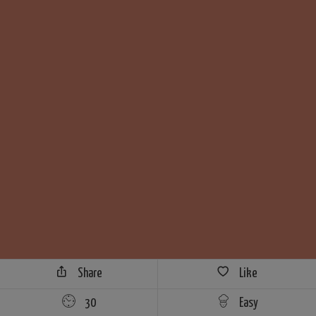
Share
Like
30
Easy