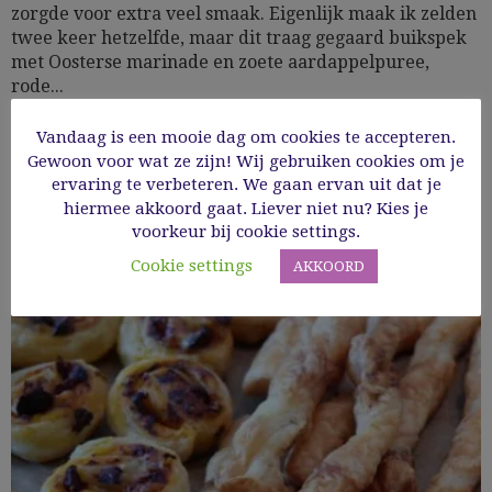
zorgde voor extra veel smaak. Eigenlijk maak ik zelden
twee keer hetzelfde, maar dit traag gegaard buikspek
met Oosterse marinade en zoete aardappelpuree,
rode...
Vandaag is een mooie dag om cookies te accepteren.
29/01/2020
Gewoon voor wat ze zijn! Wij gebruiken cookies om je
ervaring te verbeteren. We gaan ervan uit dat je
Read More
hiermee akkoord gaat. Liever niet nu? Kies je
voorkeur bij cookie settings.
Cookie settings
AKKOORD