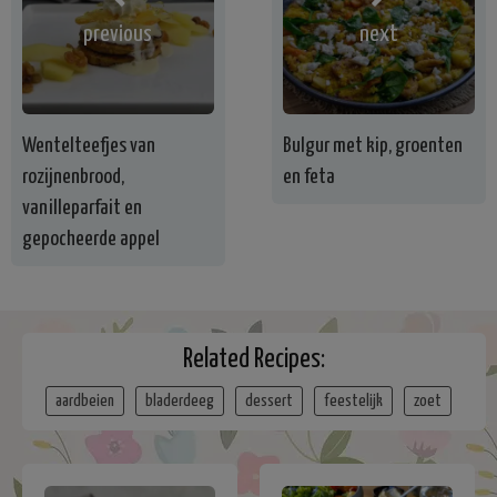
previous
next
Wentelteefjes van
Bulgur met kip, groenten
rozijnenbrood,
en feta
vanilleparfait en
gepocheerde appel
Related Recipes:
aardbeien
bladerdeeg
dessert
feestelijk
zoet