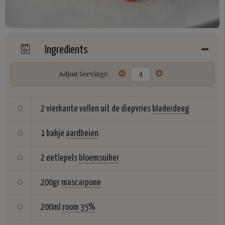
Ingredients
Adjust Servings:
2 vierkante vellen uit de diepvries
bladerdeeg
1 bakje
aardbeien
2 eetlepels
bloemsuiker
200gr
mascarpone
200ml
room 35%