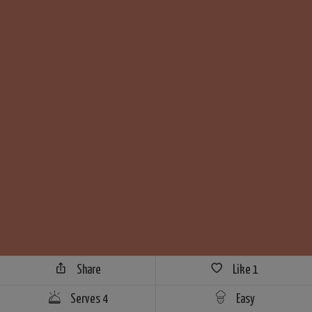
Share
Like
1
Serves 4
Easy