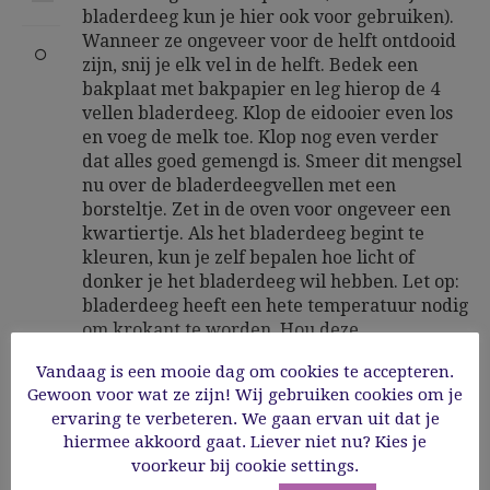
bladerdeeg kun je hier ook voor gebruiken).
Wanneer ze ongeveer voor de helft ontdooid
zijn, snij je elk vel in de helft. Bedek een
bakplaat met bakpapier en leg hierop de 4
vellen bladerdeeg. Klop de eidooier even los
en voeg de melk toe. Klop nog even verder
dat alles goed gemengd is. Smeer dit mengsel
nu over de bladerdeegvellen met een
borsteltje. Zet in de oven voor ongeveer een
kwartiertje. Als het bladerdeeg begint te
kleuren, kun je zelf bepalen hoe licht of
donker je het bladerdeeg wil hebben. Let op:
bladerdeeg heeft een hete temperatuur nodig
om krokant te worden. Hou deze
temperatuur van 220°C dus zeker aan...
Vandaag is een mooie dag om cookies te accepteren.
Gewoon voor wat ze zijn! Wij gebruiken cookies om je
ervaring te verbeteren. We gaan ervan uit dat je
hiermee akkoord gaat. Liever niet nu? Kies je
voorkeur bij cookie settings.