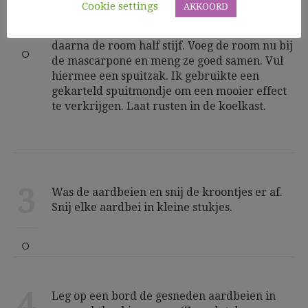
2
Ondertussen neem je 2 maatbekers. In de ene
Cookie settings
AKKOORD
doe je de mascarpone en in de andere de
room. Mix de mascarpone even los. Mix
daarna de room half stijf. Voeg de room nu bij
de mascarpone en meng ze goed samen. Vul
hiermee een spuitzak. Ik gebruikte een
gekarteld spuitmondje om een mooier effect
te verkrijgen. Laat rusten in de koelkast.
3
Was de aardbeien en snij de kroontjes er af.
Snij elke aardbei in kleine stukjes.
4
Leg op een bord de gesneden aardbeien in