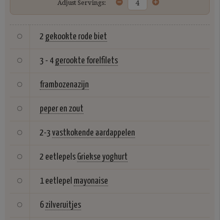
Adjust Servings:
2
gekookte rode biet
3 - 4
gerookte forelfilets
frambozenazijn
peper en zout
2-3
vastkokende aardappelen
2 eetlepels
Griekse yoghurt
1 eetlepel
mayonaise
6
zilveruitjes