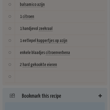
balsamico azijn
1
citroen
1 handjevol
zeekraal
1 eetlepel
kappertjes op azijn
enkele blaadjes
citroenverbena
2
hard gekookte eieren
Bookmark this recipe