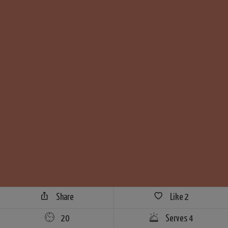
Share
Like
2
20
Serves 4