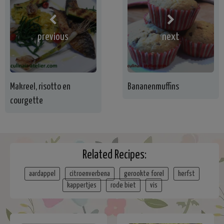
previous
next
Makreel, risotto en
Bananenmuffins
courgette
Related Recipes:
aardappel
citroenverbena
gerookte forel
herfst
kappertjes
rode biet
vis