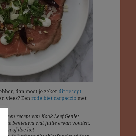
hebber, dan moet je zeker
dit recept
en vlees? Een
rode biet carpaccio
met
 je een recept van Kook Leef Geniet
reuze benieuwd wat jullie ervan vonden.
laten of doe het