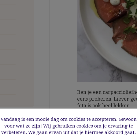
Ben je een carpacciolief
eens proberen. Liever ge
feta is ook heel lekker!
Laat je ons weten wanneer
Vandaag is een mooie dag om cookies te accepteren. Gewoon
geprobeerd hebt? We zijn 
voor wat ze zijn! Wij gebruiken cookies om je ervaring te
Je kunt hier een reactie na
verbeteren. We gaan ervan uit dat je hiermee akkoord gaat.