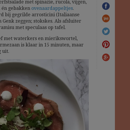
rfstsalade met spinazie, rucola, vijgen,
m én gebakken
ovenaardappeltjes
.
bij gegrilde arrosticini (Italiaanse
in Genk zeggen; stokskes. Als afsluiter
amisu met speculaas op tafel.
ef met waterkers en mierikswortel,
armezaan is klaar in 15 minuten, maar
 uit.