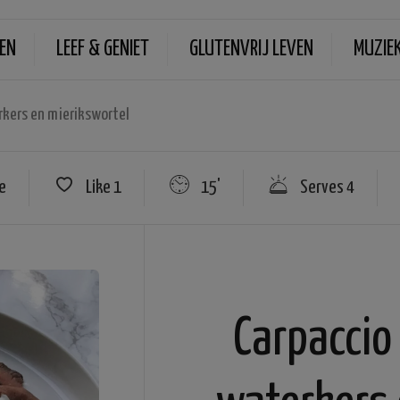
EN
LEEF & GENIET
GLUTENVRIJ LEVEN
MUZIE
rkers en mierikswortel
e
Like
1
15'
Serves 4
Carpaccio