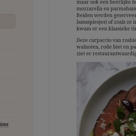
maar ook een heerlijke he
mozzarella en parmaha
Beiden werden geserveerd 
lamsspiesjes) of zoals ze 
kwam er een klassieke tir
Deze carpaccio van rosbi
walnoten, rode biet en p
ziet er restaurantwaardig
rème