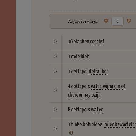
Adjust Servings:
16 plakken
rosbief
1
rode biet
1 eetlepel
rietsuiker
4 eetlepels
witte wijnazijn of
chardonnay azijn
8 eetlepels
water
1 flinke koffielepel
mierikswortelc