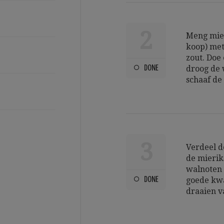
2
Meng mier
koop) met
zout. Doe 
DONE
droog de 
schaaf de
3
Verdeel d
de mierik
walnoten 
DONE
goede kwa
draaien v