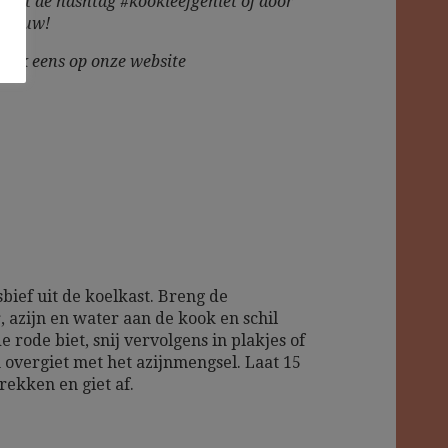
m
met de hashtag #kookleefgeniet of door
t gauw!
n ook eens op onze website
bief uit de koelkast. Breng de
, azijn en water aan de kook en schil
e rode biet, snij vervolgens in plakjes of
n overgiet met het azijnmengsel. Laat 15
rekken en giet af.