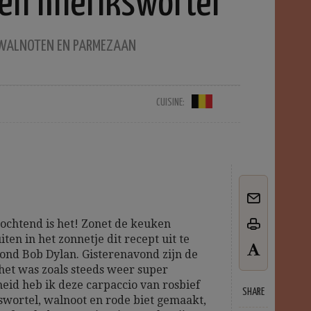
en mierikswortel
, WALNOTEN EN PARMEZAAN
CUISINE:
ochtend is het! Zonet de keuken
ten in het zonnetje dit recept uit te
ond Bob Dylan. Gisterenavond zijn de
et was zoals steeds weer super
heid heb ik deze carpaccio van rosbief
SHARE
wortel, walnoot en rode biet gemaakt,