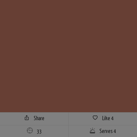
Share
Like
4
33
Serves 4