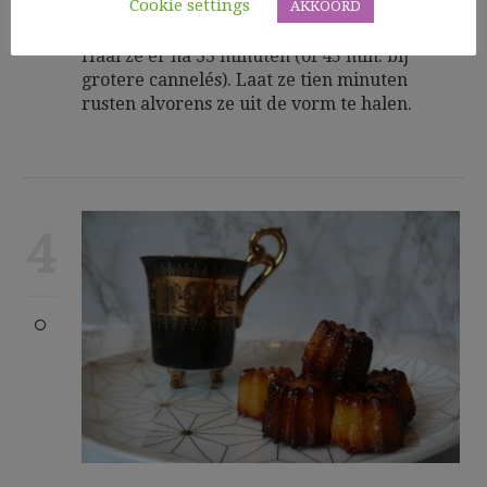
Cookie settings
fles. Vul de cannelésvormpjes voor 2/3 met
AKKOORD
het deeg. Plaats in het midden van de oven.
Haal ze er na 33 minuten (of 45 min. bij
grotere cannelés). Laat ze tien minuten
rusten alvorens ze uit de vorm te halen.
4