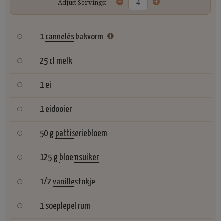
Adjust Servings:
1
cannelés bakvorm
25 cl
melk
1
ei
1
eidooier
50 g
pattiseriebloem
125 g
bloemsuiker
1/2
vanillestokje
1 soeplepel
rum