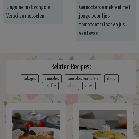
Linguine met vongole
Geroosterde makreel met
Veraci en mosselen
jonge boontjes,
tomatentartaar en jus
van lavas
Related Recipes:
cakejes
cannelés
cannelés bordelais
deeg
koffie
Ontbijt
zoet