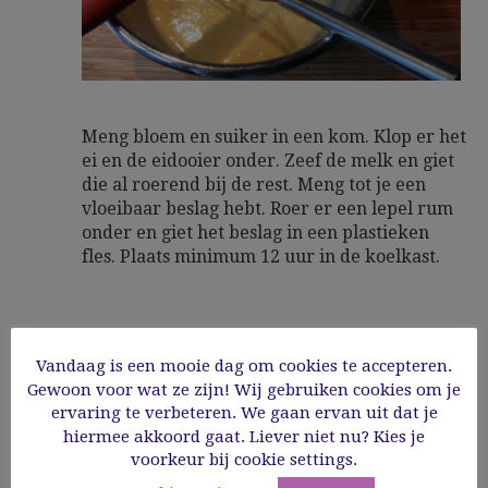
Meng bloem en suiker in een kom. Klop er het
ei en de eidooier onder. Zeef de melk en giet
die al roerend bij de rest. Meng tot je een
vloeibaar beslag hebt. Roer er een lepel rum
onder en giet het beslag in een plastieken
fles. Plaats minimum 12 uur in de koelkast.
Vandaag is een mooie dag om cookies te accepteren.
3
HET BAKKEN
Gewoon voor wat ze zijn! Wij gebruiken cookies om je
ervaring te verbeteren. We gaan ervan uit dat je
hiermee akkoord gaat. Liever niet nu? Kies je
Verwarm de hete lucht oven voor op 210°C.
voorkeur bij cookie settings.
Haal het beslag uit de koelkast en schud de