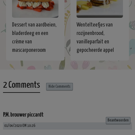
Dessert van aardbeien,
Wentelteefjes van
bladerdeeg en een
rozijnenbrood,
crème van
vanilleparfait en
mascarponeroom
gepocheerde appel
2 Comments
Hide Comments
P.M. brouwer piccardt
Beantwoorden
01/04/2020 OM 10:26