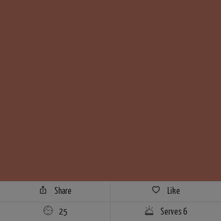
Share
Like
25
Serves 6