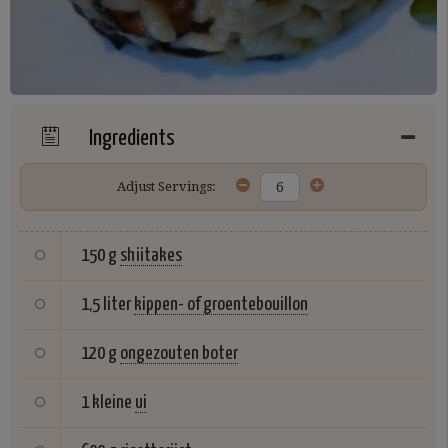
Ingredients
Adjust Servings:
150 g
shiitakes
1,5 liter
kippen- of groentebouillon
120 g
ongezouten boter
1 kleine
ui