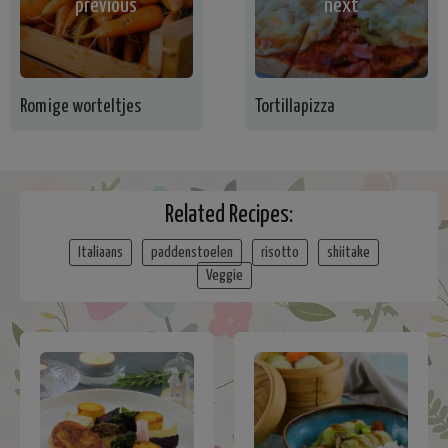
previous
next
Romige worteltjes
Tortillapizza
Related Recipes:
Italiaans
paddenstoelen
risotto
shiitake
Veggie