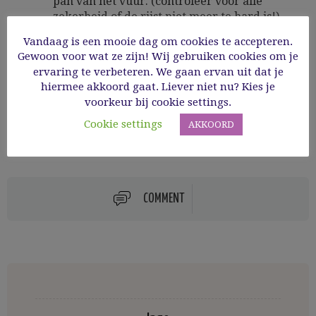
pan van het vuur. (controleer voor alle
zekerheid of de rijst niet meer te hard is!)
Roer nu de geraspte parmezaan en de rest
Vandaag is een mooie dag om cookies te accepteren.
van de boter onder de risotto, breng op
Gewoon voor wat ze zijn! Wij gebruiken cookies om je
smaak met peper en eventueel zout. Plaats
ervaring te verbeteren. We gaan ervan uit dat je
een deksel op de pan en laat 2 minuten
hiermee akkoord gaat. Liever niet nu? Kies je
rusten. Serveer in verwarmde borden.
voorkeur bij cookie settings.
Cookie settings
AKKOORD
COMMENT