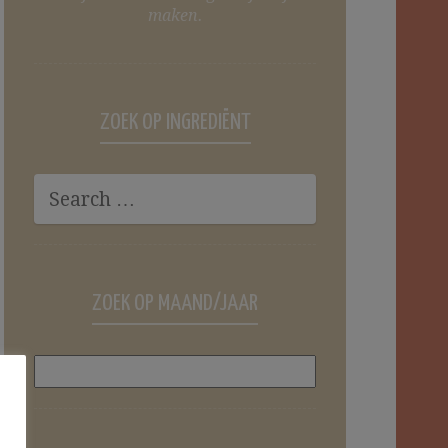
maken.
ZOEK OP INGREDIËNT
ZOEK OP MAAND/JAAR