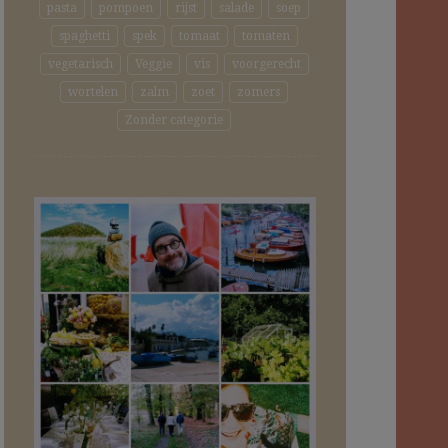
pasta
pompoen
rijst
salade
soep
spaghetti
spek
tomaat
tomaten
vegetarisch
Veggie
vis
voorgerecht
wortelen
zalm
zoet
zomers
Zonder categorie