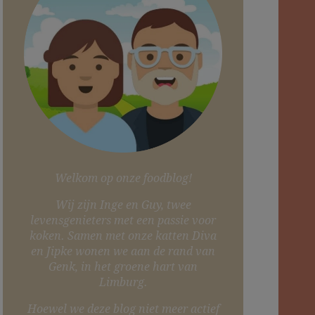
Welkom op onze foodblog!
Wij zijn Inge en Guy, twee
levensgenieters met een passie voor
koken. Samen met onze katten Diva
en Jipke wonen we aan de rand van
Genk, in het groene hart van
Limburg.
Hoewel we deze blog niet meer actief