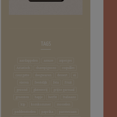
TAGS
aardappelen
amuse
asperges
Aziatisch
champignons
coquilles
courgette
deegwaren
dessert
ei
eieren
feestelijk
feta
Fruit
gezond
glutenvrij
grijze garnaal
groenten
hapje
herfst
Italiaans
kip
komkommer
mosselen
paddenstoelen
paprika
parmezaan