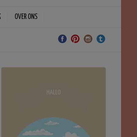
K
OVER ONS
HALLO