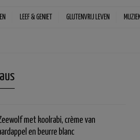
EN
LEEF & GENIET
GLUTENVRIJ LEVEN
MUZIE
saus
Zeewolf met koolrabi, crème van
aardappel en beurre blanc