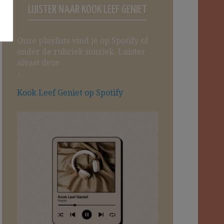
LUISTER NAAR KOOK LEEF GENIET
Onze playlists vind je op Spotify of
onder de rubriek muziek. Luister
alvast deze
↓
Kook Leef Geniet op Spotify