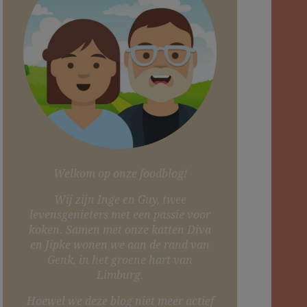
Welkom op onze foodblog!
Wij zijn Inge en Guy, twee
levensgenieters met een passie voor
koken. Samen met onze katten Diva
en Jipke wonen we aan de rand van
Genk, in het groene hart van
Limburg.
Hoewel we deze blog niet meer actief