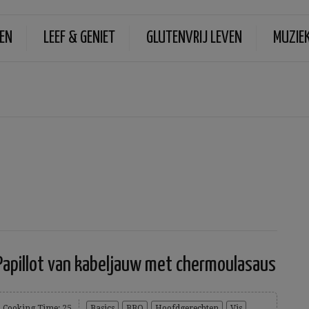
EN
LEEF & GENIET
GLUTENVRIJ LEVEN
MUZIE
Papillot van kabeljauw met chermoulasaus
Cooking Time: 25
Basics
BBQ
Hoofdgerechten
Vis