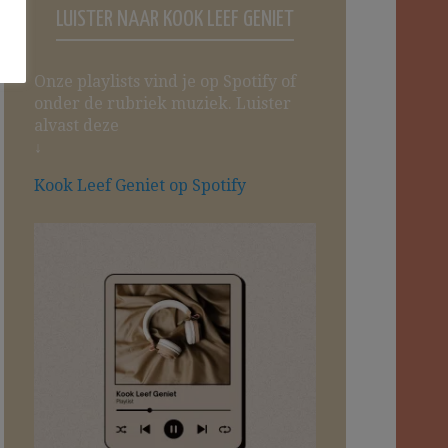
LUISTER NAAR KOOK LEEF GENIET
Onze playlists vind je op Spotify of
onder de rubriek muziek. Luister
alvast deze
↓
Kook Leef Geniet op Spotify