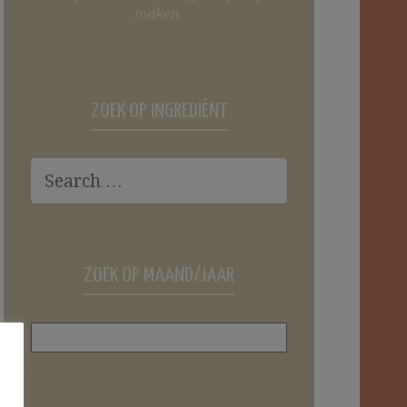
maken.
ZOEK OP INGREDIËNT
ZOEK OP MAAND/JAAR