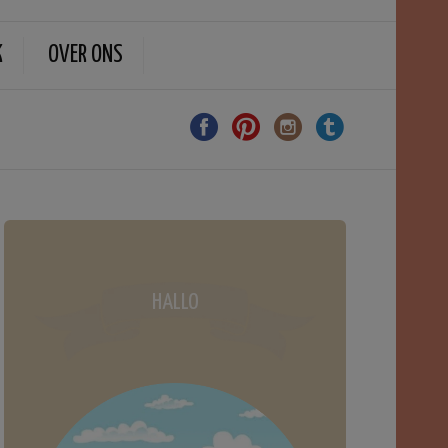
K
OVER ONS
HALLO