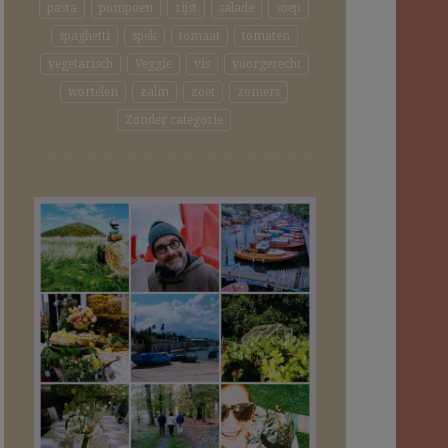
pasta
pompoen
rijst
salade
soep
spaghetti
spek
tomaat
tomaten
vegetarisch
Veggie
vis
voorgerecht
wortelen
zalm
zoet
zomers
Zonder categorie