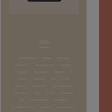
TAGS
aardappelen
amuse
asperges
Aziatisch
champignons
coquilles
courgette
deegwaren
dessert
ei
eieren
feestelijk
feta
Fruit
gezond
glutenvrij
grijze garnaal
groenten
hapje
herfst
Italiaans
kip
komkommer
mosselen
paddenstoelen
paprika
parmezaan