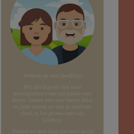
Welkom op onze foodblog!
Wij zijn Inge en Guy, twee
levensgenieters met een passie voor
koken. Samen met onze katten Diva
en Jipke wonen we aan de rand van
Genk, in het groene hart van
Limburg.
Hoewel we deze blog niet meer actief