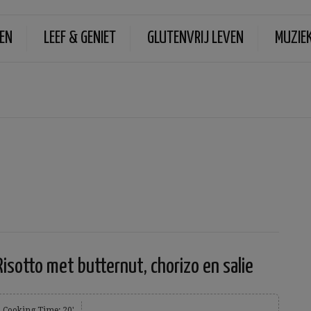
EN
LEEF & GENIET
GLUTENVRIJ LEVEN
MUZIE
Risotto met butternut, chorizo en salie
Cooking Time: 20'