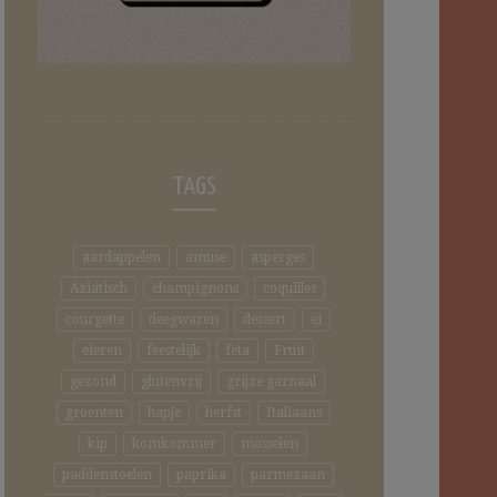
TAGS
aardappelen
amuse
asperges
Aziatisch
champignons
coquilles
courgette
deegwaren
dessert
ei
eieren
feestelijk
feta
Fruit
gezond
glutenvrij
grijze garnaal
groenten
hapje
herfst
Italiaans
kip
komkommer
mosselen
paddenstoelen
paprika
parmezaan