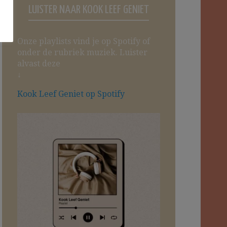
LUISTER NAAR KOOK LEEF GENIET
Onze playlists vind je op Spotify of
onder de rubriek muziek. Luister
alvast deze
↓
Kook Leef Geniet op Spotify