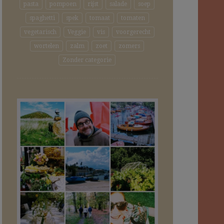
pasta
pompoen
rijst
salade
soep
spaghetti
spek
tomaat
tomaten
vegetarisch
Veggie
vis
voorgerecht
wortelen
zalm
zoet
zomers
Zonder categorie