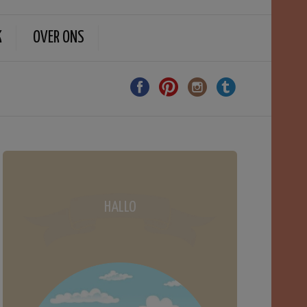
K
OVER ONS
HALLO