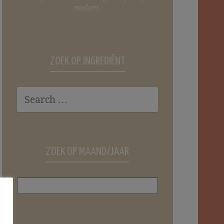
maken.
ZOEK OP INGREDIËNT
ZOEK OP MAAND/JAAR