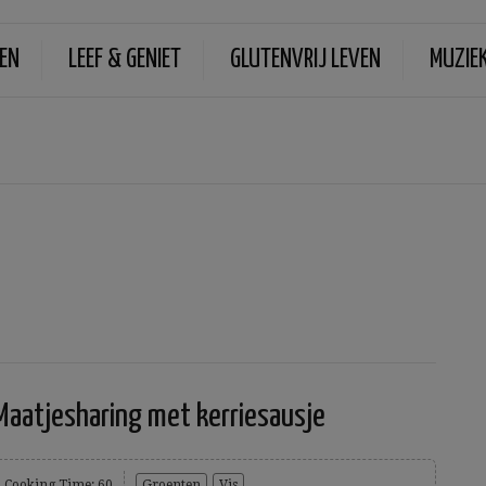
EN
LEEF & GENIET
GLUTENVRIJ LEVEN
MUZIE
Maatjesharing met kerriesausje
Cooking Time: 60
Groenten
Vis