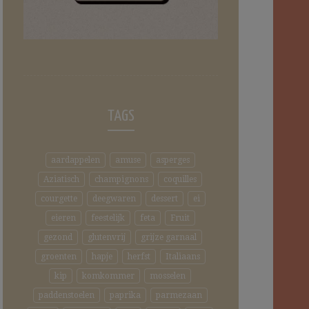
TAGS
aardappelen
amuse
asperges
Aziatisch
champignons
coquilles
courgette
deegwaren
dessert
ei
eieren
feestelijk
feta
Fruit
gezond
glutenvrij
grijze garnaal
groenten
hapje
herfst
Italiaans
kip
komkommer
mosselen
paddenstoelen
paprika
parmezaan