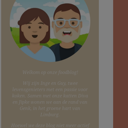
Welkom op onze foodblog!
Wij zijn Inge en Guy, twee
levensgenieters met een passie voor
koken. Samen met onze katten Diva
en Jipke wonen we aan de rand van
Genk, in het groene hart van
Limburg.
Hoewel we deze blog niet meer actief