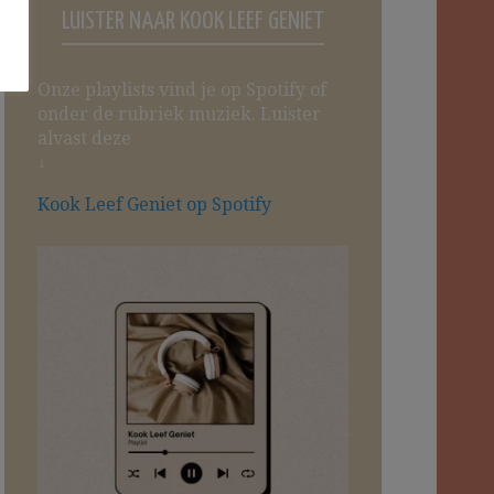
LUISTER NAAR KOOK LEEF GENIET
Onze playlists vind je op Spotify of
onder de rubriek muziek. Luister
alvast deze
↓
Kook Leef Geniet op Spotify