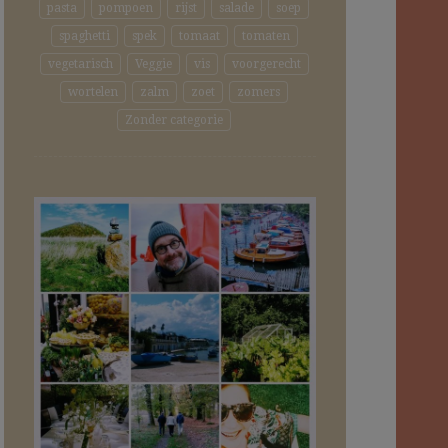
pasta
pompoen
rijst
salade
soep
spaghetti
spek
tomaat
tomaten
vegetarisch
Veggie
vis
voorgerecht
wortelen
zalm
zoet
zomers
Zonder categorie