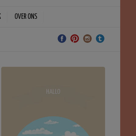
K
OVER ONS
HALLO