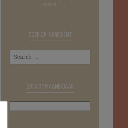
maken.
ZOEK OP INGREDIËNT
ZOEK OP MAAND/JAAR