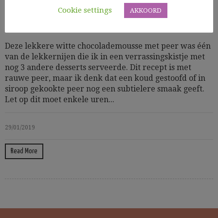
Cookie settings
AKKOORD
Cooking Time: 30
Zoet
Deze lekkere witte chocolademousse met peer was één
van de lekkernijen die ik in een verrassingskistje met
nog 3 andere desserts serveerde. Dit recept is met
rauwe peer, maar ik denk dat een koud gestoofd of in
siroop gekookte peer nog een subtielere smaak geeft.
Let op dit moet enkele uren...
29/01/2019
Read More