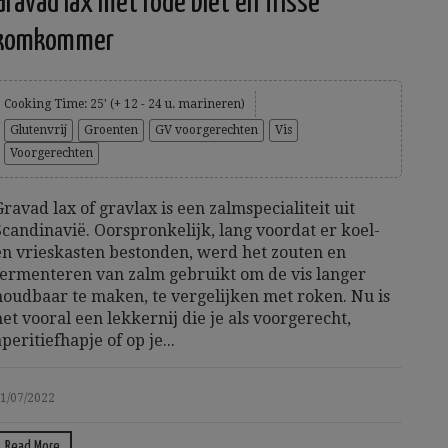
Gravad lax met rode biet en frisse
komkommer
Cooking Time: 25' (+ 12 - 24 u. marineren)
Glutenvrij
Groenten
GV voorgerechten
Vis
Voorgerechten
Gravad lax of gravlax is een zalmspecialiteit uit
Scandinavië. Oorspronkelijk, lang voordat er koel-
en vrieskasten bestonden, werd het zouten en
fermenteren van zalm gebruikt om de vis langer
houdbaar te maken, te vergelijken met roken. Nu is
het vooral een lekkernij die je als voorgerecht,
aperitiefhapje of op je...
1/07/2022
Read More