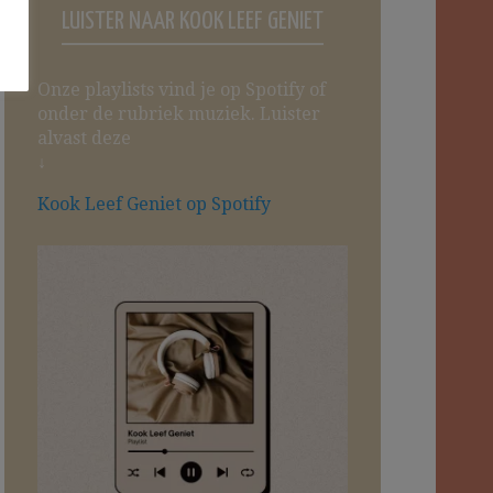
LUISTER NAAR KOOK LEEF GENIET
Onze playlists vind je op Spotify of
onder de rubriek muziek. Luister
alvast deze
↓
Kook Leef Geniet op Spotify