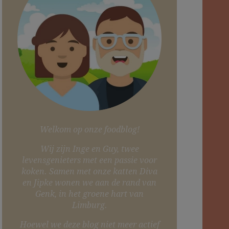
Welkom op onze foodblog!
Wij zijn Inge en Guy, twee
levensgenieters met een passie voor
koken. Samen met onze katten Diva
en Jipke wonen we aan de rand van
Genk, in het groene hart van
Limburg.
Hoewel we deze blog niet meer actief