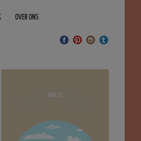
K
OVER ONS
HALLO