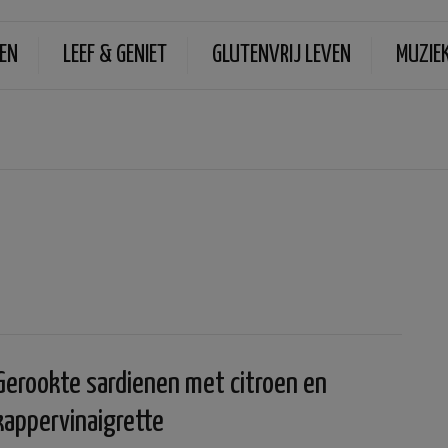
EN
LEEF & GENIET
GLUTENVRIJ LEVEN
MUZIE
Gerookte sardienen met citroen en
kappervinaigrette