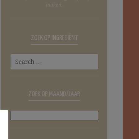
maken.
ZOEK OP INGREDIËNT
ZOEK OP MAAND/JAAR