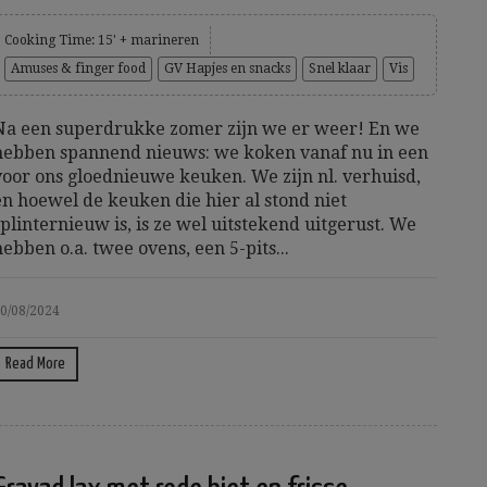
Cooking Time: 15' + marineren
Amuses & finger food
GV Hapjes en snacks
Snel klaar
Vis
Na een superdrukke zomer zijn we er weer! En we
hebben spannend nieuws: we koken vanaf nu in een
voor ons gloednieuwe keuken. We zijn nl. verhuisd,
en hoewel de keuken die hier al stond niet
splinternieuw is, is ze wel uitstekend uitgerust. We
hebben o.a. twee ovens, een 5-pits...
0/08/2024
Read More