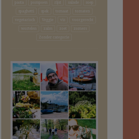
pasta
pompoen
rijst
salade
soep
spaghetti
spek
tomaat
tomaten
vegetarisch
Veggie
vis
voorgerecht
wortelen
zalm
zoet
zomers
Zonder categorie