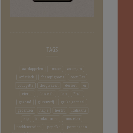
TAGS
aardappelen
amuse
asperges
Aziatisch
champignons
coquilles
courgette
deegwaren
dessert
ei
eieren
feestelijk
feta
Fruit
gezond
glutenvrij
grijze garnaal
groenten
hapje
herfst
Italiaans
kip
komkommer
mosselen
paddenstoelen
paprika
parmezaan