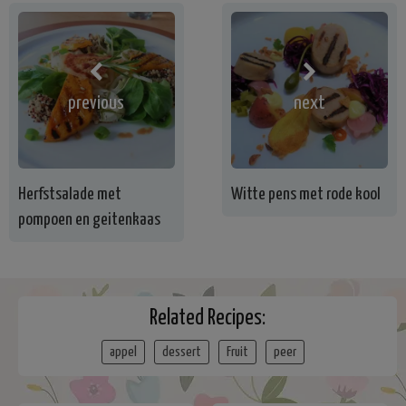
previous
next
Herfstsalade met
Witte pens met rode kool
pompoen en geitenkaas
Related Recipes:
appel
dessert
Fruit
peer