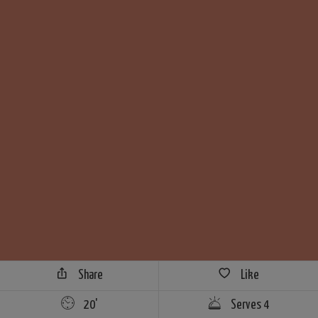
Share
Like
20'
Serves 4