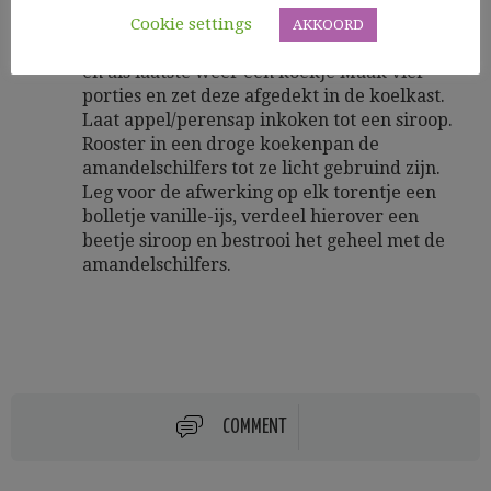
appelen en peren. Leg hierop weer een
Cookie settings
AKKOORD
koekje, opnieuw een laagje appelen en peren
en als laatste weer een koekje Maak vier
porties en zet deze afgedekt in de koelkast.
Laat appel/perensap inkoken tot een siroop.
Rooster in een droge koekenpan de
amandelschilfers tot ze licht gebruind zijn.
Leg voor de afwerking op elk torentje een
bolletje vanille-ijs, verdeel hierover een
beetje siroop en bestrooi het geheel met de
amandelschilfers.
COMMENT