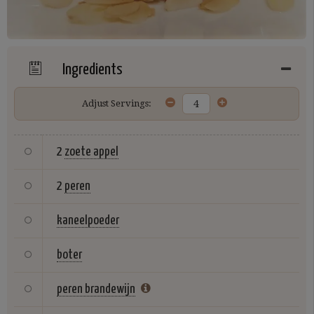
Ingredients
Adjust Servings:
2
zoete appel
2
peren
kaneelpoeder
boter
peren brandewijn