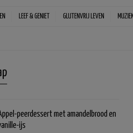
EN
LEEF & GENIET
GLUTENVRIJ LEVEN
MUZIE
ap
Appel-peerdessert met amandelbrood en
vanille-ijs