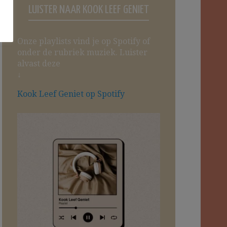
LUISTER NAAR KOOK LEEF GENIET
Onze playlists vind je op Spotify of
onder de rubriek muziek. Luister
alvast deze
↓
Kook Leef Geniet op Spotify