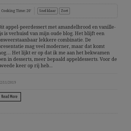
Cooking Time: 20'
Snel klaar
Zoet
Dit appel-peerdessert met amandelbrood en vanille-
ijs is verhuisd van mijn oude blog. Het blijft een
onweerstaanbaar lekkere combinatie. De
presentatie mag veel moderner, maar dat komt
nog… Het lijkt er op dat ik me aan het bekwamen
ben in desserts, meer bepaald appeldesserts. Voor de
tweede keer op rij heb...
2/11/2019
Read More