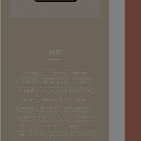
TAGS
aardappelen
amuse
asperges
Aziatisch
champignons
coquilles
courgette
deegwaren
dessert
ei
eieren
feestelijk
feta
Fruit
gezond
glutenvrij
grijze garnaal
groenten
hapje
herfst
Italiaans
kip
komkommer
mosselen
paddenstoelen
paprika
parmezaan