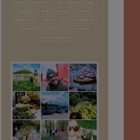
pasta
pompoen
rijst
salade
soep
spaghetti
spek
tomaat
tomaten
vegetarisch
Veggie
vis
voorgerecht
wortelen
zalm
zoet
zomers
Zonder categorie