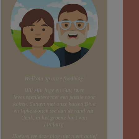
Welkom op onze foodblog!
Wij zijn Inge en Guy, twee
levensgenieters met een passie voor
koken. Samen met onze katten Diva
en Jipke wonen we aan de rand van
Genk, in het groene hart van
Limburg.
Hoewel we deze blog niet meer actief