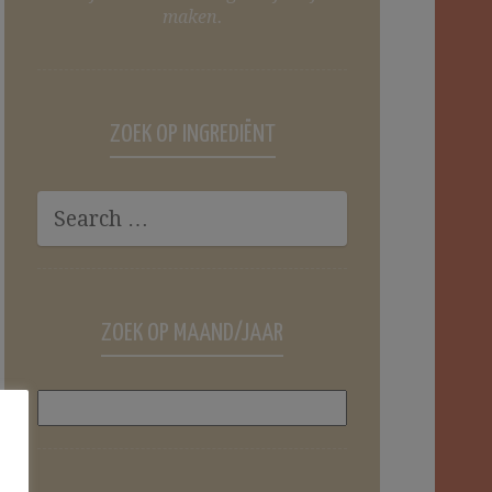
maken.
ZOEK OP INGREDIËNT
ZOEK OP MAAND/JAAR