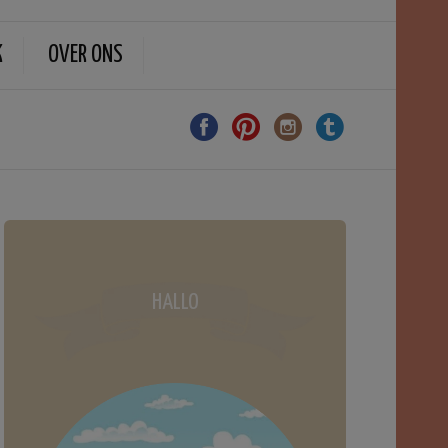
K
OVER ONS
HALLO