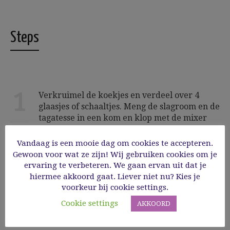
Steps
1
Verkruimel de koekjes en verdeel over 4
glaasjes of schaaltjes. Meng de slagroom en de
tagatesse in een kom en klop met de mixer
stijf. Voeg de mascarpone toe en klop verder.
Voeg de lemon curd toe en meng alles goed
Vandaag is een mooie dag om cookies te accepteren.
door elkaar met de mixer. Doe dit mengsel
Gewoon voor wat ze zijn! Wij gebruiken cookies om je
eventueel over in een spuitzak. Bewaar het
ervaring te verbeteren. We gaan ervan uit dat je
mengsel tot gebruik in de koelkast.
hiermee akkoord gaat. Liever niet nu? Kies je
voorkeur bij cookie settings.
Cookie settings
AKKOORD