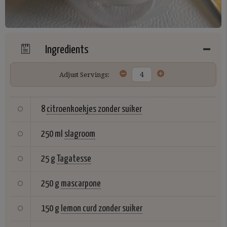
Ingredients
Adjust Servings:
8
citroenkoekjes zonder suiker
250 ml
slagroom
25 g
Tagatesse
250 g
mascarpone
150 g
lemon curd zonder suiker