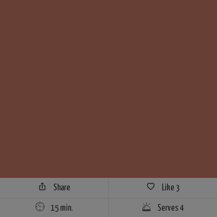
Share
Like
3
15 min.
Serves 4