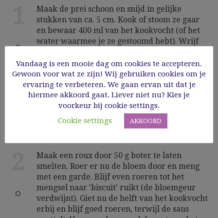
1
Maak de prei schoon en snijd in gelijke
stukken van ca. 5 cm. Kook of stoom ze gaar
en bewaar 400 ml van het kookvocht (of het
water waarmee je ze gestoomd hebt). Wrijf
intussen de champignons schoon, snijd ze in 2
of in 4. Bak ze in een eetlepel boter of
Vandaag is een mooie dag om cookies te accepteren.
margarine. Breng op smaak met peper, zout
Gewoon voor wat ze zijn! Wij gebruiken cookies om je
en citroensap. Snij de ontpitte en eventueel
ervaring te verbeteren. We gaan ervan uit dat je
gepelde tomaat in blokjes.
hiermee akkoord gaat. Liever niet nu? Kies je
voorkeur bij cookie settings.
Cookie settings
AKKOORD
2
Maak een roux door 50 g boter te laten
smelten. Roer er nu de bloem door en meng
met een garde. Blijf even roeren tot het
mengsel naar 'biscuit' ruikt (de bloemgeur
verdwijnt). Giet nu de helft van het kookvocht
erbij en blijf goed roeren, terwijl de saus