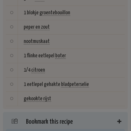
1 blokje
groentebouillon
peper en zout
nootmuskaat
1 flinke eetlepel
boter
1/4
citroen
1 eetlepel gehakte
bladpeterselie
gekookte rijst
Bookmark this recipe