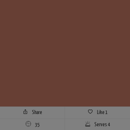
Share
Like
1
35
Serves 4