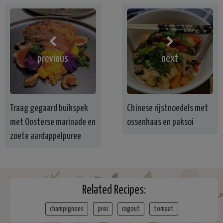
previous
next
Traag gegaard buikspek
Chinese rijstnoedels met
met Oosterse marinade en
ossenhaas en paksoi
zoete aardappelpuree
Related Recipes:
champignons
prei
ragout
tomaat