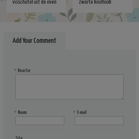
visschotel uit de oven
zwarte knoflook
Add Your Comment
*
Reactie
*
Naam
*
E-mail
Site