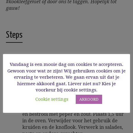
#kookleefgeniet of door ons te taggen.
Hopelijk tot
gauw!
Steps
Vandaag is een mooie dag om cookies te accepteren.
1
Verwarm de oven voor op 160°C. Snij de
Gewoon voor wat ze zijn! Wij gebruiken cookies om je
romatomaten in vier en de kerstomaatjes in
ervaring te verbeteren. We gaan ervan uit dat je
twee. Schik ze (eventueel op een vel
hiermee akkoord gaat. Liever niet nu? Kies je
bakpapier) op een bakblik. Verdeel de in
voorkeur bij cookie settings.
dunne plakjes gesneden knoflook over de
Cookie settings
AKKOORD
tomaten, ook de takjes tijm en rozemarijn.
Druppel er de olijfolie en balsamico azijn over
en bestrooi met peper en zout. Plaats 1,5 uur
in de oven. Verwijder voor het gebruik de
kruiden en de knoflook. Verwerk in salades,