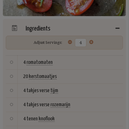
Ingredients
Adjust Servings:
4
romatomaten
20
kerstomaatjes
4 takjes verse
tijm
4 takjes verse
rozemarijn
4 tenen
knoflook