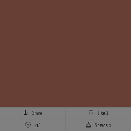
Share
Like
1
20'
Serves 4