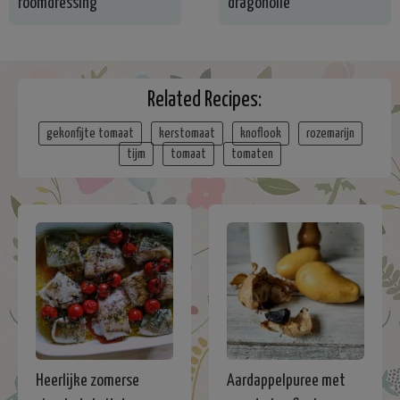
roomdressing
dragonolie
Related Recipes:
gekonfijte tomaat
kerstomaat
knoflook
rozemarijn
tijm
tomaat
tomaten
Heerlijke zomerse
Aardappelpuree met