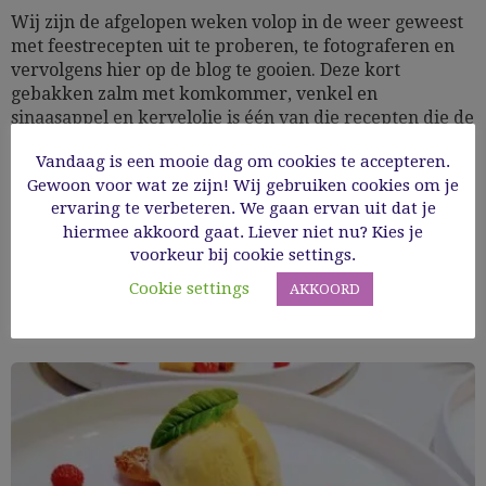
Wij zijn de afgelopen weken volop in de weer geweest
met feestrecepten uit te proberen, te fotograferen en
vervolgens hier op de blog te gooien. Deze kort
gebakken zalm met komkommer, venkel en
sinaasappel en kervelolie is één van die recepten die de
selectie doorstond. Misschien heb je de anekdote...
Vandaag is een mooie dag om cookies te accepteren.
Gewoon voor wat ze zijn! Wij gebruiken cookies om je
27/11/2020
ervaring te verbeteren. We gaan ervan uit dat je
hiermee akkoord gaat. Liever niet nu? Kies je
voorkeur bij cookie settings.
Read More
Cookie settings
AKKOORD