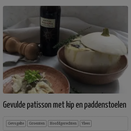
Gevulde patisson met kip en paddenstoelen
Gevogelte
Groenten
Hoofdgerechten
Vlees