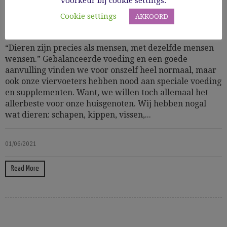
voorkeur bij cookie settings.
Cookie settings
AKKOORD
Huis, tuin & dier
“Dieren zijn precies als mensen, met dezelfde mensen
wensen.” Gebalanceerde voeding en een goede
aanvulling vinden we voor onszelf heel normaal, maar
ook onze viervoeters hebben nood aan speciale voeding
en supplementen. Want, we willen toch allemaal het
allerbeste voor onze huisgenoten. Wij hebben nogal
wat dieren: schapen, kippen, vissen,...
01/06/2021
Read More