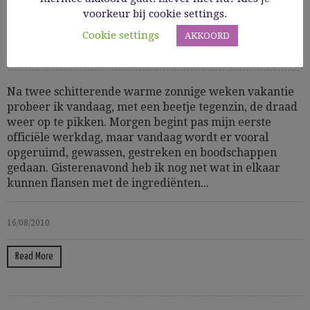
en gegrilde makreel
voorkeur bij cookie settings.
Cookie settings
AKKOORD
Cooking Time: 30
Pasta
Vis
Na twee schitterende warme zonnige weken vakantie
probeer ik vandaag, met een beetje tegenzin, de draad
weer op te pikken. Morgen begint pas mijn eerste
officiële werkdag, maar vandaag wordt er vooral
opgeruimd, gewassen, gestreken en boodschappen
gedaan. Gisterenavond heb ik nog net wat in elkaar
kunnen flansen met de ingrediënten...
16/08/2010
Read More