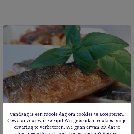
Vandaag is een mooie dag om cookies te accepteren.
Gewoon voor wat ze zijn! Wij gebruiken cookies om je
Citroen en peperpasta met kerstomaatjes
ervaring te verbeteren. We gaan ervan uit dat je
hiermee akkoord gaat. Liever niet nu? Kies je