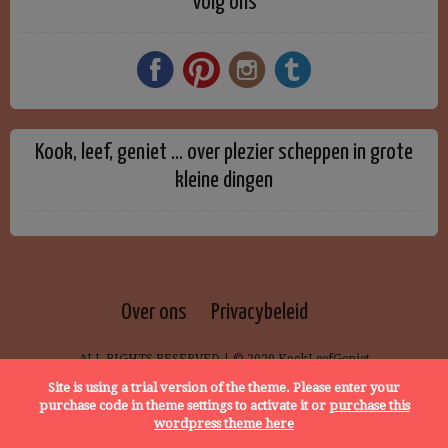
Volg ons
Kook, leef, geniet … over plezier scheppen in grote
kleine dingen
Over ons
Privacybeleid
ALL RIGHTS RESERVED | © 2020 KookLeefGeniet
Site is using a trial version of the theme. Please enter your
purchase code in theme settings to activate it or
purchase this
wordpress theme here