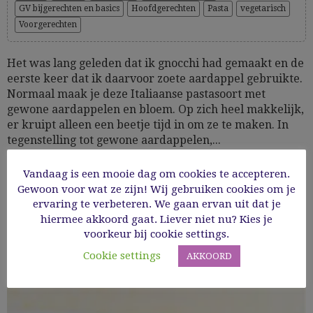
GV bijgerechten en basics
Hoofdgerechten
Pasta
vegetarisch
Voorgerechten
Het was lang geleden dat ik gnocchi had gemaakt en de
eerste keer dat ik daarvoor zoete aardappel gebruikte.
Normaal maak je deze Italiaanse pastasoort met
gewone aardappelen en bloem. Op zich heel makkelijk,
er kruipt alleen een beetje tijd in om ze te maken. In
tegenstelling tot gewone aardappelen,...
Vandaag is een mooie dag om cookies te accepteren.
25/03/2021
Gewoon voor wat ze zijn! Wij gebruiken cookies om je
ervaring te verbeteren. We gaan ervan uit dat je
Read More
hiermee akkoord gaat. Liever niet nu? Kies je
voorkeur bij cookie settings.
Cookie settings
AKKOORD