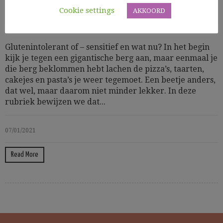
Cookie settings
AKKOORD
Gluten info
Glutenintolerant of – sensitief en wat nu? In het begin
kijk je tegen een gigantische berg aan, maar eenmaal je
die berg beklommen hebt lachen de pizza’s, taarten,
cakejes en pasta’s je weer tegemoet. Een beetje anders,
dat wel, maar daarom niet minder lekker. In deze
rubriek bewijzen we dat...
07/01/2021
Read More