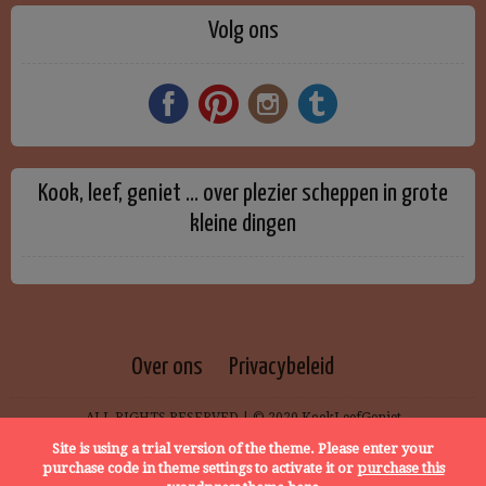
Volg ons
Kook, leef, geniet … over plezier scheppen in grote
kleine dingen
Over ons
Privacybeleid
ALL RIGHTS RESERVED | © 2020 KookLeefGeniet
Site is using a trial version of the theme. Please enter your
purchase code in theme settings to activate it or
purchase this