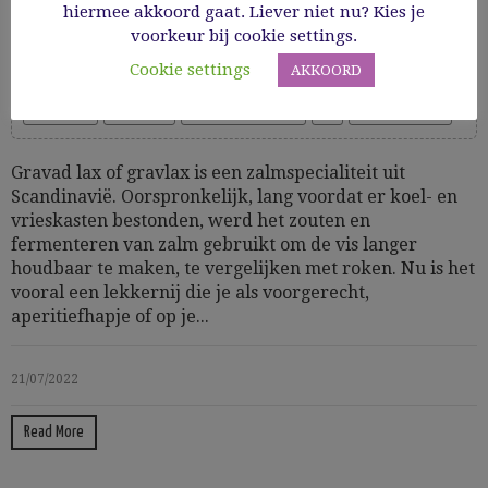
komkommer
hiermee akkoord gaat. Liever niet nu? Kies je
voorkeur bij cookie settings.
Cookie settings
AKKOORD
Cooking Time: 25' (+ 12 - 24 u. marineren)
Glutenvrij
Groenten
GV voorgerechten
Vis
Voorgerechten
Gravad lax of gravlax is een zalmspecialiteit uit
Scandinavië. Oorspronkelijk, lang voordat er koel- en
vrieskasten bestonden, werd het zouten en
fermenteren van zalm gebruikt om de vis langer
houdbaar te maken, te vergelijken met roken. Nu is het
vooral een lekkernij die je als voorgerecht,
aperitiefhapje of op je...
21/07/2022
Read More