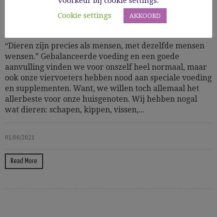
voorkeur bij cookie settings.
Cookie settings
AKKOORD
Huis, tuin & dier
“Dieren zijn precies als mensen, met dezelfde mensen
wensen.” Gebalanceerde voeding en een goede
aanvulling vinden we voor onszelf heel normaal, maar
ook onze viervoeters hebben nood aan speciale voeding
en supplementen. Want, we willen toch allemaal het
allerbeste voor onze huisgenoten. Wij hebben nogal
wat dieren: schapen, kippen, vissen,...
01/06/2021
Read More