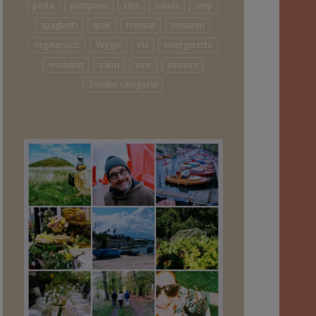
pasta
pompoen
rijst
salade
soep
spaghetti
spek
tomaat
tomaten
vegetarisch
Veggie
vis
voorgerecht
wortelen
zalm
zoet
zomers
Zonder categorie