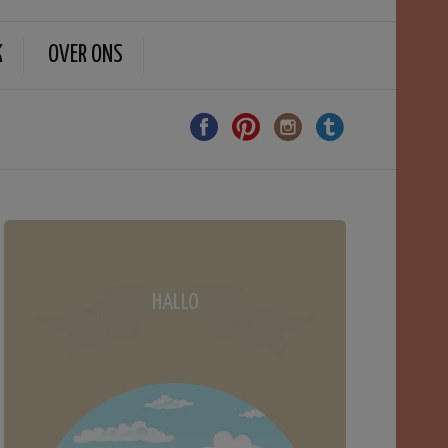
K
OVER ONS
HALLO