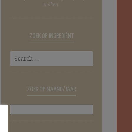
maken.
ZOEK OP INGREDIËNT
ZOEK OP MAAND/JAAR