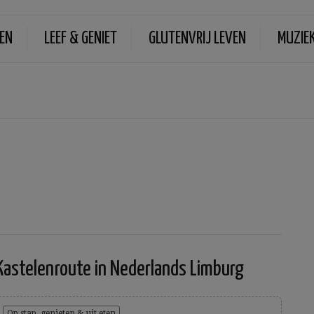
EN
LEEF & GENIET
GLUTENVRIJ LEVEN
MUZIE
Kastelenroute in Nederlands Limburg
Op stap, genieten & uit eten