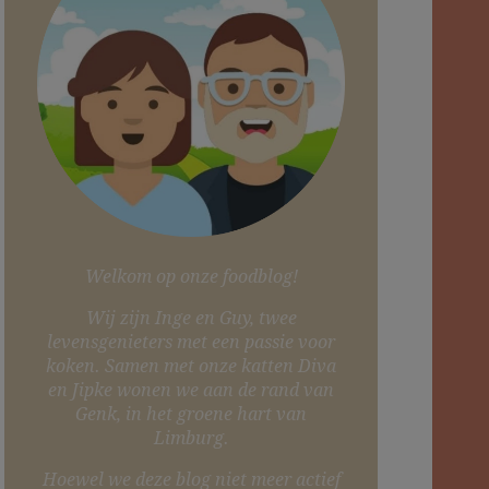
Welkom op onze foodblog!
Wij zijn Inge en Guy, twee
levensgenieters met een passie voor
koken. Samen met onze katten Diva
en Jipke wonen we aan de rand van
Genk, in het groene hart van
Limburg.
Hoewel we deze blog niet meer actief