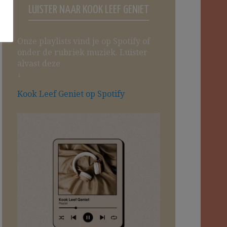
LUISTER NAAR KOOK LEEF GENIET
Onze playlists vind je op Spotify of
onder de rubriek muziek. Luister
alvast deze
↓
Kook Leef Geniet op Spotify