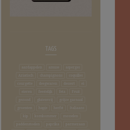
TAGS
aardappelen
amuse
asperges
Aziatisch
champignons
coquilles
courgette
deegwaren
dessert
ei
eieren
feestelijk
feta
Fruit
gezond
glutenvrij
grijze garnaal
groenten
hapje
herfst
Italiaans
kip
komkommer
mosselen
paddenstoelen
paprika
parmezaan