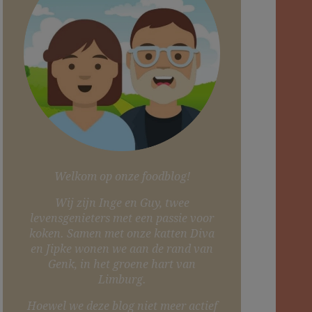
Welkom op onze foodblog!
Wij zijn Inge en Guy, twee
levensgenieters met een passie voor
koken. Samen met onze katten Diva
en Jipke wonen we aan de rand van
Genk, in het groene hart van
Limburg.
Hoewel we deze blog niet meer actief