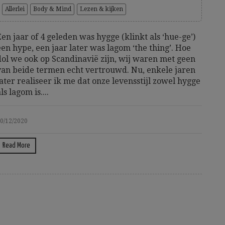
Allerlei
Body & Mind
Lezen & kijken
Een jaar of 4 geleden was hygge (klinkt als ‘hue-ge’)
een hype, een jaar later was lagom ‘the thing’. Hoe
dol we ook op Scandinavië zijn, wij waren met geen
van beide termen echt vertrouwd. Nu, enkele jaren
later realiseer ik me dat onze levensstijl zowel hygge
ls lagom is....
0/12/2020
Read More