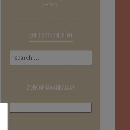
maken.
ZOEK OP INGREDIËNT
ZOEK OP MAAND/JAAR