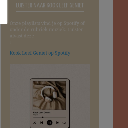
LUISTER NAAR KOOK LEEF GENIET
Onze playlists vind je op Spotify of
onder de rubriek muziek. Luister
alvast deze
↓
Kook Leef Geniet op Spotify