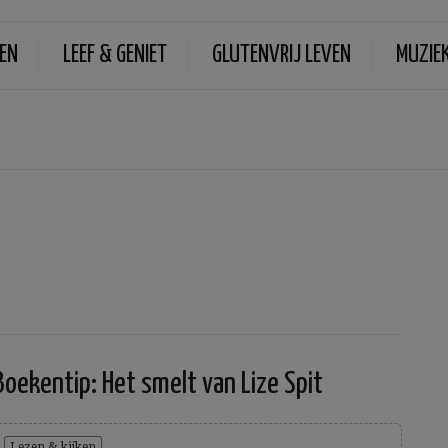
EN
LEEF & GENIET
GLUTENVRIJ LEVEN
MUZIE
Boekentip: Het smelt van Lize Spit
Lezen & kijken