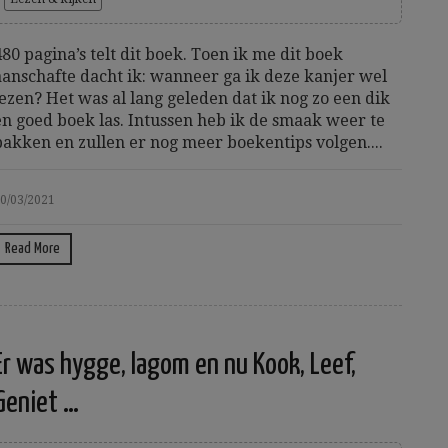
480 pagina’s telt dit boek. Toen ik me dit boek
aanschafte dacht ik: wanneer ga ik deze kanjer wel
lezen? Het was al lang geleden dat ik nog zo een dik
en goed boek las. Intussen heb ik de smaak weer te
pakken en zullen er nog meer boekentips volgen....
0/03/2021
Read More
Er was hygge, lagom en nu Kook, Leef,
Geniet …