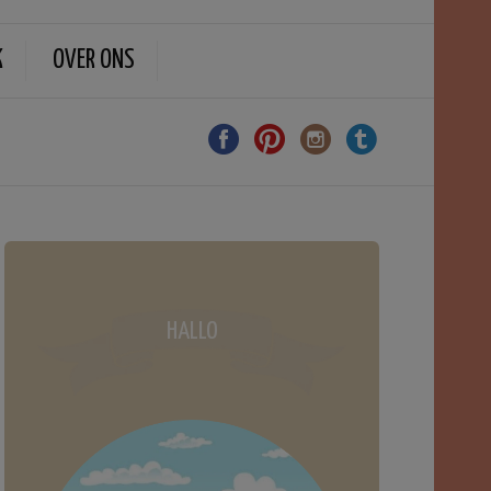
K
OVER ONS
HALLO