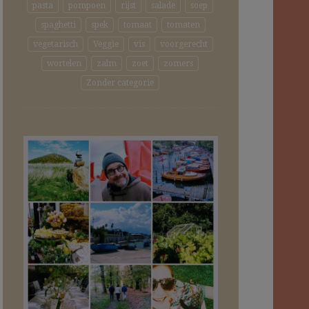
pasta
pompoen
rijst
salade
soep
spaghetti
spek
tomaat
tomaten
vegetarisch
Veggie
vis
voorgerecht
wortelen
zalm
zoet
zomers
Zonder categorie