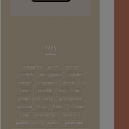
TAGS
aardappelen
amuse
asperges
Aziatisch
champignons
coquilles
courgette
deegwaren
dessert
ei
eieren
feestelijk
feta
Fruit
gezond
glutenvrij
grijze garnaal
groenten
hapje
herfst
Italiaans
kip
komkommer
mosselen
paddenstoelen
paprika
parmezaan