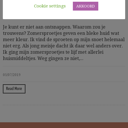
Cookie settings
AKKOORD
Allerlei
Je kunt er niet aan ontsnappen. Waarom zou je
trouwens? Zomersproetjes geven een bleke huid wat
meer kleur. Ik vind de sproeten op mijn snoet helemaal
niet erg. Als jong meisje dacht ik daar wel anders over.
Ik ging mijn zomersproetjes te lijf met allerlei
huismiddeltjes. Weg gingen ze niet,...
05/07/2019
Read More