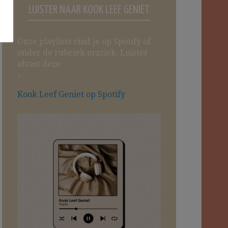
LUISTER NAAR KOOK LEEF GENIET
Onze playlists vind je op Spotify of
onder de rubriek muziek. Luister
alvast deze
↓
Kook Leef Geniet op Spotify