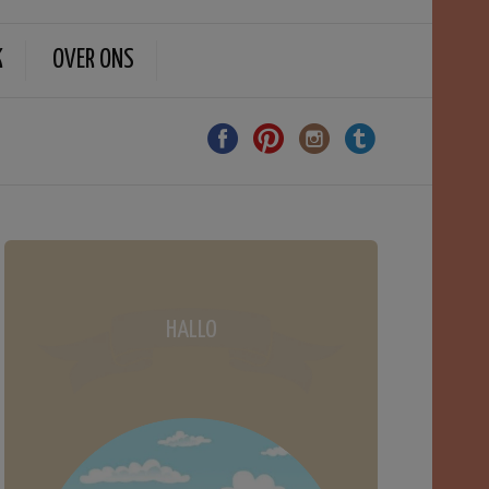
K
OVER ONS
HALLO