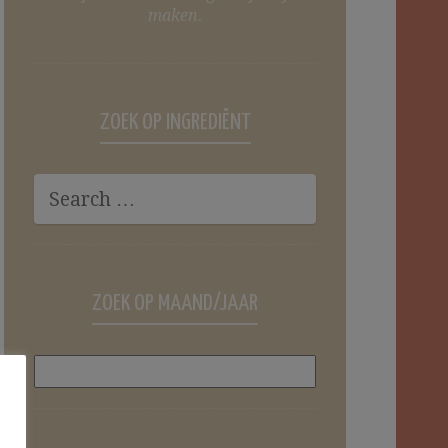
maken.
ZOEK OP INGREDIËNT
ZOEK OP MAAND/JAAR