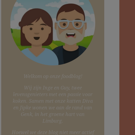
Welkom op onze foodblog!
Wij zijn Inge en Guy, twee
levensgenieters met een passie voor
koken. Samen met onze katten Diva
en Jipke wonen we aan de rand van
Genk, in het groene hart van
Limburg.
Hoewel we deze blog niet meer actief