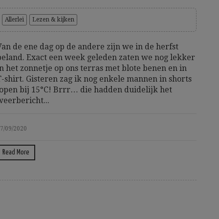
Allerlei
Lezen & kijken
Van de ene dag op de andere zijn we in de herfst
beland. Exact een week geleden zaten we nog lekker
in het zonnetje op ons terras met blote benen en in
T-shirt. Gisteren zag ik nog enkele mannen in shorts
lopen bij 15°C! Brrr… die hadden duidelijk het
weerbericht...
7/09/2020
Read More