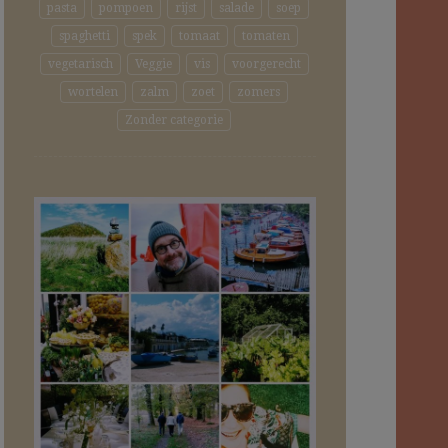
pasta
pompoen
rijst
salade
soep
spaghetti
spek
tomaat
tomaten
vegetarisch
Veggie
vis
voorgerecht
wortelen
zalm
zoet
zomers
Zonder categorie