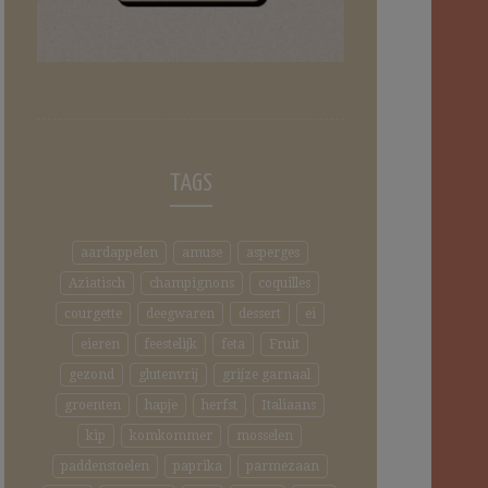
TAGS
aardappelen
amuse
asperges
Aziatisch
champignons
coquilles
courgette
deegwaren
dessert
ei
eieren
feestelijk
feta
Fruit
gezond
glutenvrij
grijze garnaal
groenten
hapje
herfst
Italiaans
kip
komkommer
mosselen
paddenstoelen
paprika
parmezaan