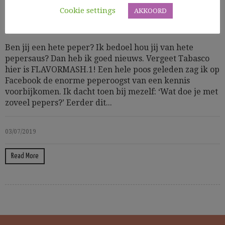
Cookie settings
AKKOORD
Allerlei
Ben jij een hete peper? Ik bedoel hou jij van hete
pepersaus? Dan heb ik goed nieuws. Vergeet Tabasco
hier is FLAVORMASH.1! Een hele poos geleden zag ik op
Facebook de enorme peperoogst van een kennis
voorbijkomen. Ik dacht toen bij mezelf: ‘Wat doe je met
zoveel pepers?’ Eerder dit...
03/07/2019
Read More