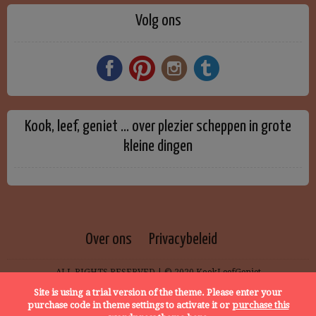
Volg ons
Kook, leef, geniet … over plezier scheppen in grote
kleine dingen
Over ons
Privacybeleid
ALL RIGHTS RESERVED | © 2020 KookLeefGeniet
Site is using a trial version of the theme. Please enter your
purchase code in theme settings to activate it or
purchase this