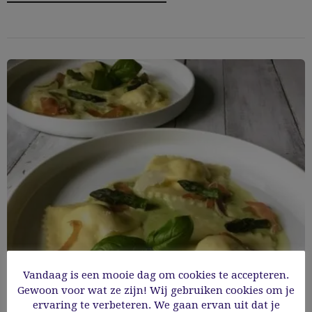
Vandaag is een mooie dag om cookies te accepteren.
Gewoon voor wat ze zijn! Wij gebruiken cookies om je
Glutenvrije ravioli gevuld met ricotta en
ervaring te verbeteren. We gaan ervan uit dat je