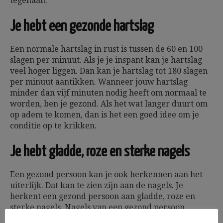
tegenaan.
Je hebt een gezonde hartslag
Een normale hartslag in rust is tussen de 60 en 100
slagen per minuut. Als je je inspant kan je hartslag
veel hoger liggen. Dan kan je hartslag tot 180 slagen
per minuut aantikken. Wanneer jouw hartslag
minder dan vijf minuten nodig heeft om normaal te
worden, ben je gezond. Als het wat langer duurt om
op adem te komen, dan is het een goed idee om je
conditie op te krikken.
Je hebt gladde, roze en sterke nagels
Een gezond persoon kan je ook herkennen aan het
uiterlijk. Dat kan te zien zijn aan de nagels. Je
herkent een gezond persoon aan gladde, roze en
sterke nagels. Nagels van een gezond persoon
hebben geen scheurtjes en zien er egaal uit. Je krijgt