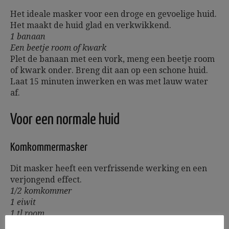
Het ideale masker voor een droge en gevoelige huid.
Het maakt de huid glad en verkwikkend.
1 banaan
Een beetje room of kwark
Plet de banaan met een vork, meng een beetje room
of kwark onder. Breng dit aan op een schone huid.
Laat 15 minuten inwerken en was met lauw water
af.
Voor een normale huid
Komkommermasker
Dit masker heeft een verfrissende werking en een
verjongend effect.
1/2 komkommer
1 eiwit
1 tl room
rozenwater