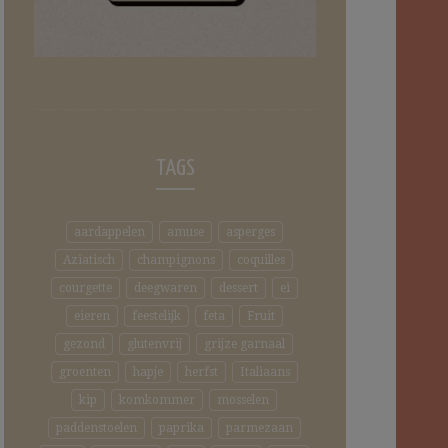
TAGS
aardappelen
amuse
asperges
Aziatisch
champignons
coquilles
courgette
deegwaren
dessert
ei
eieren
feestelijk
feta
Fruit
gezond
glutenvrij
grijze garnaal
groenten
hapje
herfst
Italiaans
kip
komkommer
mosselen
paddenstoelen
paprika
parmezaan