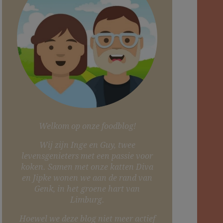
Welkom op onze foodblog!
Wij zijn Inge en Guy, twee
levensgenieters met een passie voor
koken. Samen met onze katten Diva
en Jipke wonen we aan de rand van
Genk, in het groene hart van
Limburg.
Hoewel we deze blog niet meer actief