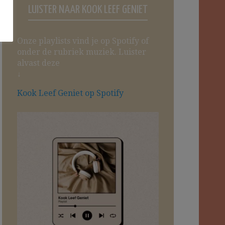
LUISTER NAAR KOOK LEEF GENIET
Onze playlists vind je op Spotify of
onder de rubriek muziek. Luister
alvast deze
↓
Kook Leef Geniet op Spotify