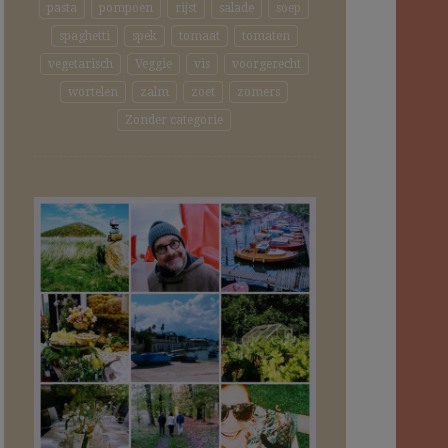
pasta
pompoen
rijst
salade
soep
spaghetti
spek
tomaat
tomaten
vegetarisch
Veggie
vis
voorgerecht
wortelen
zalm
zoet
zomers
Zonder categorie