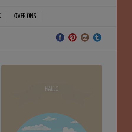
K
OVER ONS
HALLO