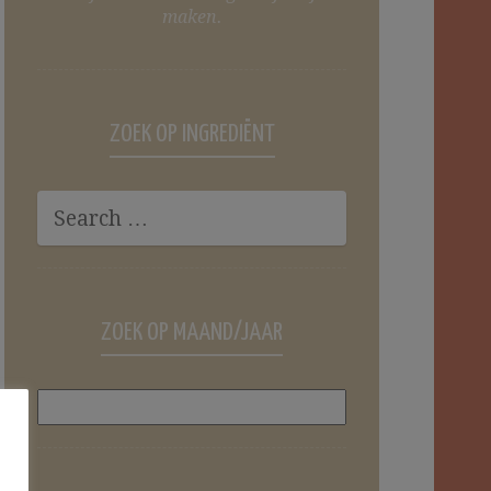
maken.
ZOEK OP INGREDIËNT
ZOEK OP MAAND/JAAR