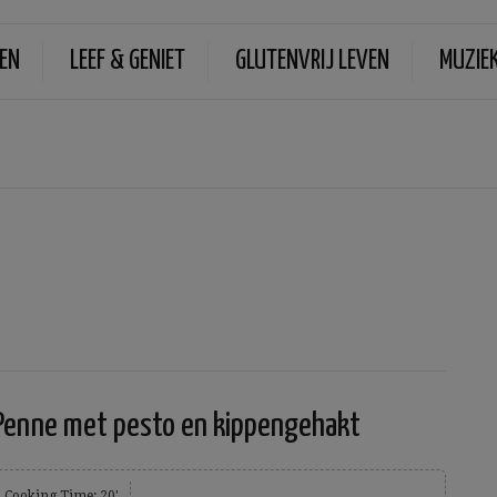
EN
LEEF & GENIET
GLUTENVRIJ LEVEN
MUZIE
Penne met pesto en kippengehakt
Cooking Time: 20'