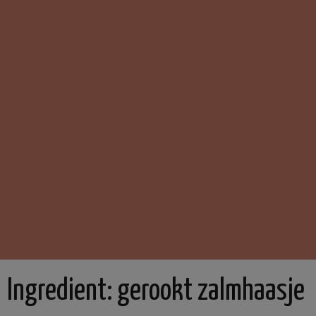
Ingredient:
gerookt zalmhaasje