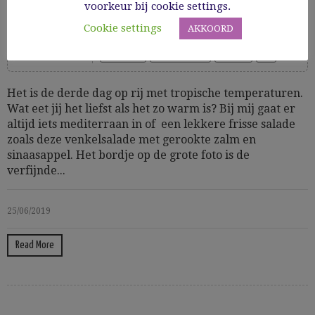
sinaasappel
voorkeur bij cookie settings.
Cookie settings
AKKOORD
Cooking Time: 20
Groenten
Low Fodmap
Salades
Vis
Het is de derde dag op rij met tropische temperaturen.
Wat eet jij het liefst als het zo warm is? Bij mij gaat er
altijd iets mediterraan in of een lekkere frisse salade
zoals deze venkelsalade met gerookte zalm en
sinaasappel. Het bordje op de grote foto is de
verfijnde...
25/06/2019
Read More