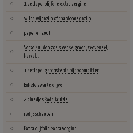
1 eetlepel
olijfolie extra vergine
witte wijnazijn of chardonnay azijn
peper en zout
Verse kruiden zoals venkelgroen, zeevenkel,
kervel, ...
1 eetlepel
geroosterde pijnboompitten
Enkele
zwarte olijven
2 blaadjes
Rode krulsla
radijsscheuten
Extra
olijfolie extra vergine