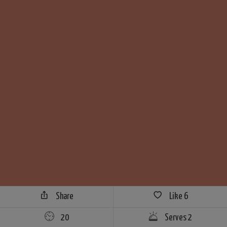
Share
Like
6
20
Serves 2