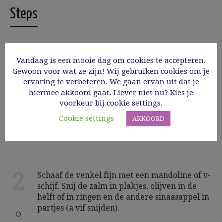
Steps
Vandaag is een mooie dag om cookies te accepteren.
1
Maak de dressing door de eidooier en
Gewoon voor wat ze zijn! Wij gebruiken cookies om je
mosterd los te kloppen. Voeg de olie al
ervaring te verbeteren. We gaan ervan uit dat je
roerend toe en het sap van 1 sinaasappel en
hiermee akkoord gaat. Liever niet nu? Kies je
enkele druppels witte wijnazijn. Breng op
voorkeur bij cookie settings.
smaak met peper en zout.
Cookie settings
AKKOORD
2
Schaaf de venkel fijn met een mandoline of v-
schijf. Snij de zalm in plakjes, olijven in de
helft of in ringen en de andere sinaasappel in
partjes (a vif snijden).