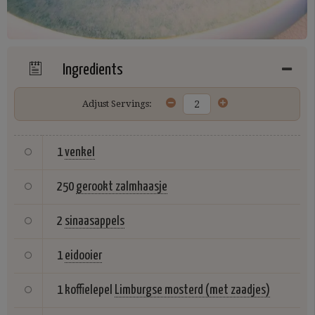
Ingredients
Adjust Servings:
1
venkel
250
gerookt zalmhaasje
2
sinaasappels
1
eidooier
1 koffielepel
Limburgse mosterd (met zaadjes)