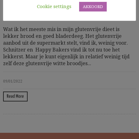
Cookie settings
AKKOORD
Cooking Time: 60' + 60' rijzen
Glutenvrij
GV bakken
Wat ik het meeste mis in mijn glutenvrije dieet is
lekker brood en goed bladerdeeg. Het glutenvrije
aanbod uit de supermarkt stelt, vind ik, weinig voor.
Schnitzer en Happy Bakers vind ik tot nu toe het
lekkerst. Maar je kunt eigenlijk in relatief weinig tijd
zelf deze glutenvrije witte broodjes...
09/01/2022
Read More